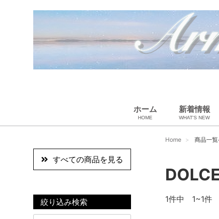
ホーム
新着情報
HOME
WHAT'S NEW
ペット用品
スカーフ・マフラー
ギフトラッピング
ベビー用品
小物・筆記
雑貨・その他
アパレル
バッグ＆ポーチ
財布
靴
ベルト
アロマ＆フレグランス
帽子
腕時計
サングラス
ネクタイ
アクセサリ
Home
商品一覧
すべての商品を見る
DOLC
1
件中 1~1件
絞り込み検索