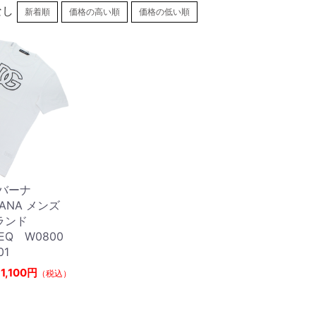
なし
新着順
価格の高い順
価格の低い順
バーナ
BANA メンズ
ランド
7EQ W0800
01
1,100円
（税込）