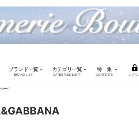
ブランド一覧
カテゴリ一覧
特 集
BRAND LIST
CATEGRIES LISTT
CONTENTS
ログイ
LOUIS VUITTON
CHANEL
HERMES
全てのブランドを見る
ページ
ルイヴィトン
シャネル
エルメス
E&GABBANA