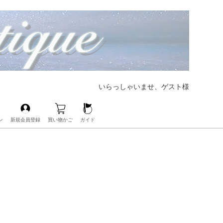
いらっしゃいませ、ゲスト様
ン
新規会員登録
買い物かご
ガイド
【大好評CHANELの人気バッグも展開中‼︎】
【ブランド界の帝王、LOUIS VUITTONも展開中‼︎】
【人気レザーアイテムも豊富にご用意‼︎】
【毎日の必需品もココなら揃う‼︎】
【ベビー・キッズアイテムもお任せ‼︎】
【人気ブランドのアイウェアも展開中‼︎】
【ブランドコスメ取扱いスタート‼︎】
【大人気のPOP Hアクセサリーが手に入るのはココだけ‼︎】