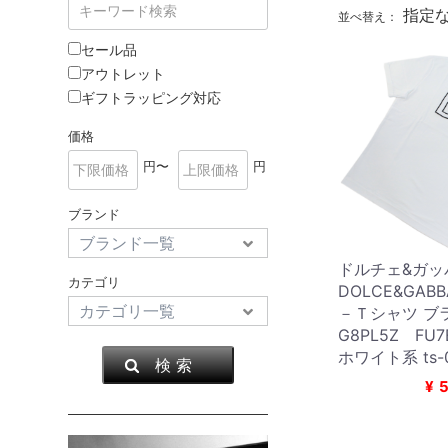
指定
並べ替え：
セール品
アウトレット
ギフトラッピング対応
価格
円〜
円
ブランド
ドルチェ&ガッ
カテゴリ
DOLCE&GAB
－Ｔシャツ ブ
G8PL5Z FU
ホワイト系 ts-
検 索
¥
5