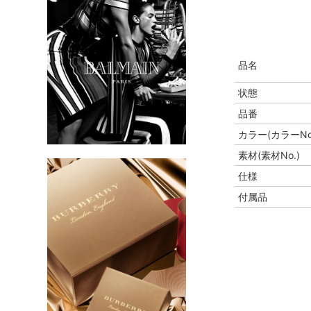
品名
状態
品番
カラー(カラーNo
素材(素材No.)
仕様
付属品