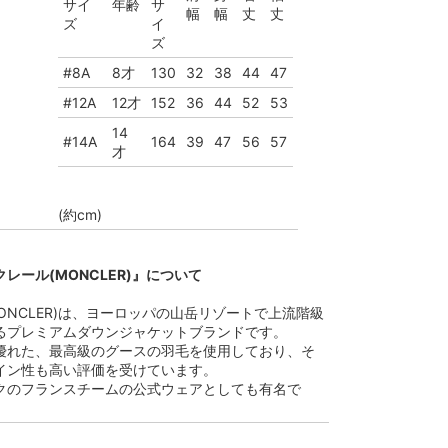
サイ
年齢
サ
幅
幅
丈
丈
ズ
イ
ズ
#8A
8才
130
32
38
44
47
#12A
12才
152
36
44
52
53
14
#14A
164
39
47
56
57
才
(約cm)
レール(MONCLER)』について
ONCLER)は、ヨーロッパの山岳リゾートで上流階級
るプレミアムダウンジャケットブランドです。
優れた、最高級のグースの羽毛を使用しており、そ
イン性も高い評価を受けています。
クのフランスチームの公式ウェアとしても有名で