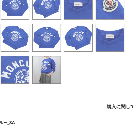
購入に関し
ルー_8A