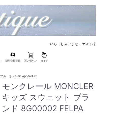
いらっしゃいませ、ゲスト様
ン
新規会員登録
買い物かご
ガイド
【大好評CHANELの人気バッグも展開中‼︎】
【ブランド界の帝王、LOUIS VUITTONも展開中‼︎】
【人気レザーアイテムも豊富にご用意‼︎】
【毎日の必需品もココなら揃う‼︎】
【ベビー・キッズアイテムもお任せ‼︎】
【人気ブランドのアイウェアも展開中‼︎】
【ブランドコスメ取扱いスタート‼︎】
【大人気のPOP Hアクセサリーが手に入るのはココだけ‼︎】
ー系 kb-01 apparel-01
モンクレール MONCLER
キッズ スウェット ブラ
ンド 8G00002 FELPA