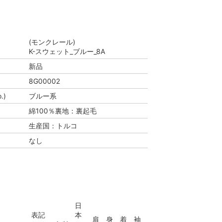
(モンクレール)
K-スウェット_ブルー_8A
新品
8G00002
.)
ブルー系
綿100％裏地：裏起毛
生産国：トルコ
なし
日
表記
本
肩
身
着
袖