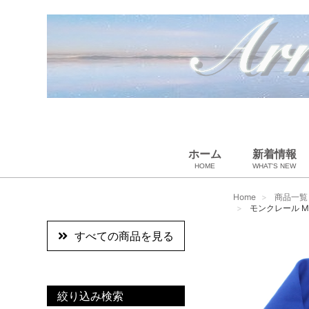
ホーム
新着情報
HOME
WHAT'S NEW
ペット用品
スカーフ・マフラー
ギフトラッピング
ベビー用品
小物・筆記
雑貨・その他
アパレル
バッグ＆ポーチ
財布
靴
ベルト
アロマ＆フレグランス
帽子
腕時計
サングラス
ネクタイ
アクセサリ
Home
商品一覧
モンクレール MON
すべての商品を見る
絞り込み検索