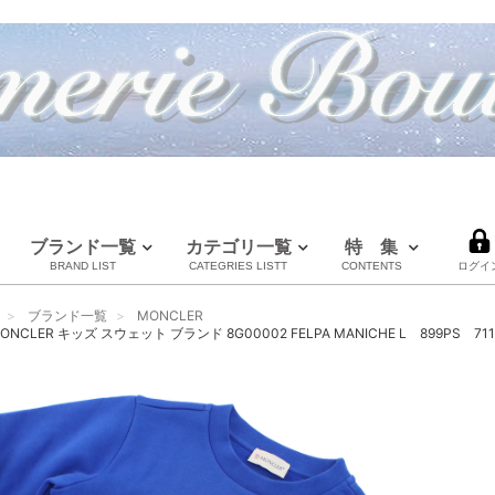
ブランド一覧
カテゴリ一覧
特 集
BRAND LIST
CATEGRIES LISTT
CONTENTS
ログイ
LOUIS VUITTON
CHANEL
HERMES
全てのブランドを見る
ブランド一覧
MONCLER
ルイヴィトン
シャネル
エルメス
CLER キッズ スウェット ブランド 8G00002 FELPA MANICHE L 899PS 711ブル