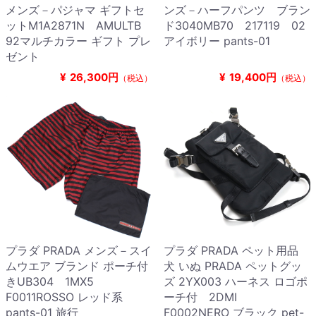
メンズ－パジャマ ギフトセ
ンズ－ハーフパンツ ブラン
ットM1A2871N AMULTB
ド3040MB70 217119 02
92マルチカラー ギフト プレ
アイボリー pants-01
ゼント
¥
26,300円
¥
19,400円
（税込）
（税込）
プラダ PRADA メンズ－スイ
プラダ PRADA ペット用品
ムウエア ブランド ポーチ付
犬 いぬ PRADA ペットグッ
きUB304 1MX5
ズ 2YX003 ハーネス ロゴポ
F0011ROSSO レッド系
ーチ付 2DMI
pants-01 旅行
F0002NERO ブラック pet-