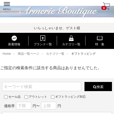
Menu
0
MENU
いらっしゃいませ、ゲスト様
新着情報
ブランド一覧
カテゴリ一覧
特 集
Home
商品一覧ページ
カテゴリ一覧
ギフトラッピング
ご指定の検索条件に該当する商品はありませんでした。
検索
セール品
アウトレット
ギフトラッピング対応
価格帯
円〜
円