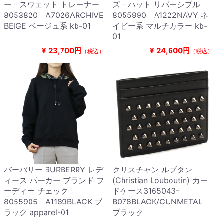
ー－スウェット トレーナー
ズ－ハット リバーシブル
8053820 A7026ARCHIVE
8055990 A1222NAVY ネ
BEIGE ベージュ系 kb-01
イビー系 マルチカラー kb-
01
¥
23,700円
¥
24,600円
（税込）
（税込）
バーバリー BURBERRY レデ
クリスチャン ルブタン
ィース パーカー ブランド フ
(Christian Louboutin) カー
ーディー チェック
ドケース3165043-
8055905 A1189BLACK ブ
B078BLACK/GUNMETAL
ラック apparel-01
ブラック