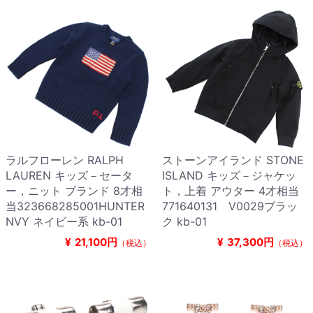
ラルフローレン RALPH
ストーンアイランド STONE
LAUREN キッズ－セータ
ISLAND キッズ－ジャケッ
ー，ニット ブランド 8才相
ト，上着 アウター 4才相当
当323668285001HUNTER
771640131 V0029ブラッ
NVY ネイビー系 kb-01
ク kb-01
¥
21,100円
¥
37,300円
（税込）
（税込）