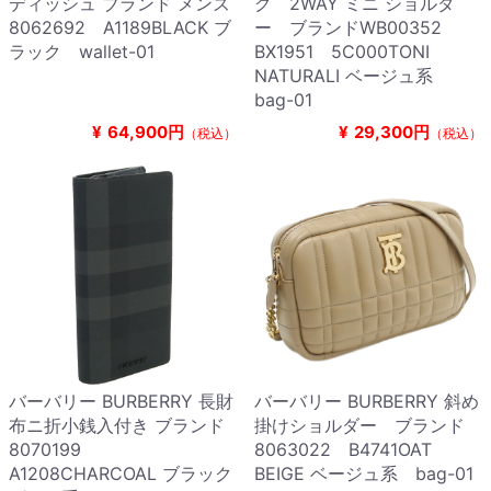
ディッシュ ブランド メンズ
グ 2WAY ミニ ショルダ
8062692 A1189BLACK ブ
ー ブランドWB00352
ラック wallet-01
BX1951 5C000TONI
NATURALI ベージュ系
bag-01
¥
64,900円
¥
29,300円
（税込）
（税込）
バーバリー BURBERRY 長財
バーバリー BURBERRY 斜め
布ニ折小銭入付き ブランド
掛けショルダー ブランド
8070199
8063022 B4741OAT
A1208CHARCOAL ブラック
BEIGE ベージュ系 bag-01