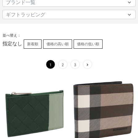
並べ替え：
指定なし
新着順
価格の高い順
価格の低い順
1
2
3