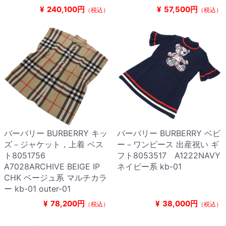
¥
240,100円
¥
57,500円
（税込）
（税込）
バーバリー BURBERRY キッ
バーバリー BURBERRY ベビ
ズ－ジャケット，上着 ベス
ー－ワンピース 出産祝い ギ
ト8051756
フト8053517 A1222NAVY
A7028ARCHIVE BEIGE IP
ネイビー系 kb-01
CHK ベージュ系 マルチカラ
ー kb-01 outer-01
¥
78,200円
¥
38,000円
（税込）
（税込）