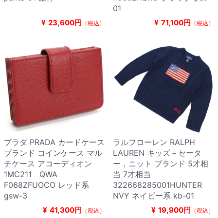
01
¥
23,600円
¥
71,100円
（税込）
（税込）
プラダ PRADA カードケース
ラルフローレン RALPH
ブランド コインケース マル
LAUREN キッズ－セータ
チケース アコーディオン
ー，ニット ブランド 5才相
1MC211 QWA
当 7才相当
F068ZFUOCO レッド系
322668285001HUNTER
gsw-3
NVY ネイビー系 kb-01
¥
41,300円
¥
19,900円
（税込）
（税込）