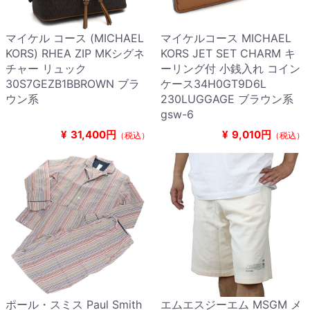
マイケル コース (MICHAEL
マイケルコース MICHAEL
KORS) RHEA ZIP MKシグネ
KORS JET SET CHARM キ
チャー リュック
ーリング付 小銭入れ コイン
30S7GEZB1BBROWN ブラ
ケース34H0GT9D6L
ウン系
230LUGGAGE ブラウン系
gsw-6
¥
31,400円
¥
9,010円
（税込）
（税込）
ポール・スミス Paul Smith
エムエスジーエム MSGM メ