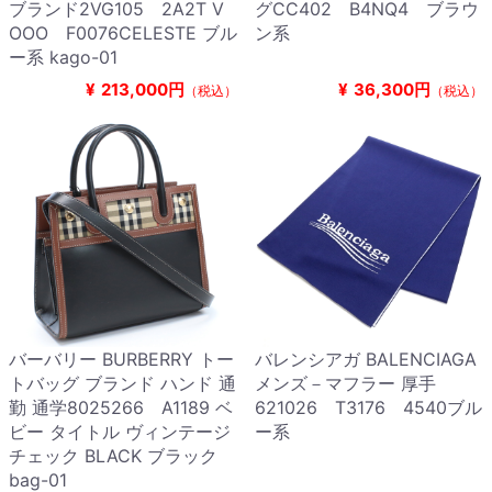
ブランド2VG105 2A2T V
グCC402 B4NQ4 ブラウ
OOO F0076CELESTE ブル
ン系
ー系 kago-01
¥
213,000円
¥
36,300円
（税込）
（税込）
バーバリー BURBERRY トー
バレンシアガ BALENCIAGA
トバッグ ブランド ハンド 通
メンズ－マフラー 厚手
勤 通学8025266 A1189 ベ
621026 T3176 4540ブル
ビー タイトル ヴィンテージ
ー系
チェック BLACK ブラック
bag-01