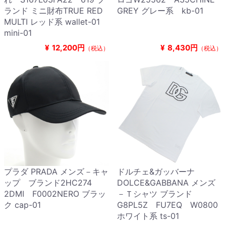
ランド ミニ財布TRUE RED
GREY グレー系 kb-01
MULTI レッド系 wallet-01
mini-01
¥
12,200円
¥
8,430円
（税込）
（税込）
プラダ PRADA メンズ－キャ
ドルチェ&ガッバーナ
ップ ブランド2HC274
DOLCE&GABBANA メンズ
2DMI F0002NERO ブラッ
－Ｔシャツ ブランド
ク cap-01
G8PL5Z FU7EQ W0800
ホワイト系 ts-01