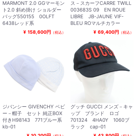
MARMONT 2.0 GGマーモン
ス－スカーフCARRE TWILL
ト2.0 斜め掛け ショルダー
003683S 09 EN ROUE
バッグ550155 0OLFT
LIBRE JB-JAUNE VIF-
6438レッド系
BLEU ROマルチカラー
¥
158,600円
¥
69,400円
（税込）
（税込）
ジバンシー GIVENCHY ベビ
グッチ GUCCI メンズ－キャ
ー－帽子 セット 純正BOX
ップ ブランド ロゴ
付きH98143 771ブルー系
701324 4HA0Y 1060ブ
kb-01
ラック cap-01
¥
10,200円
¥
43,800円
（税込）
（税込）