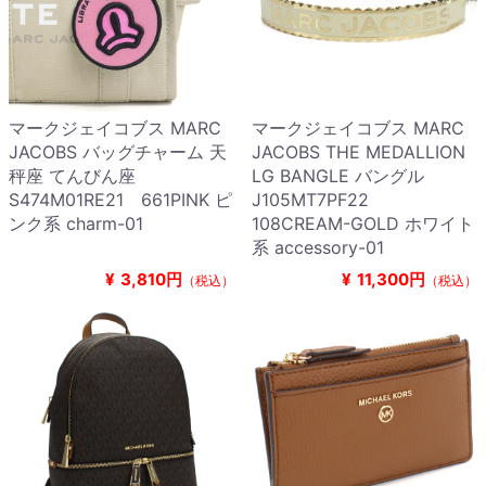
マークジェイコブス MARC
マークジェイコブス MARC
JACOBS バッグチャーム 天
JACOBS THE MEDALLION
秤座 てんびん座
LG BANGLE バングル
S474M01RE21 661PINK ピ
J105MT7PF22
ンク系 charm-01
108CREAM-GOLD ホワイト
系 accessory-01
¥
3,810円
¥
11,300円
（税込）
（税込）