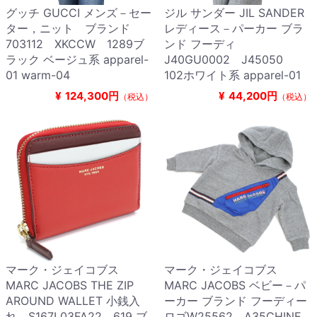
グッチ GUCCI メンズ－セー
ジル サンダー JIL SANDER
ター，ニット ブランド
レディース－パーカー ブラ
703112 XKCCW 1289ブ
ンド フーディ
ラック ベージュ系 apparel-
J40GU0002 J45050
01 warm-04
102ホワイト系 apparel-01
¥
124,300円
¥
44,200円
（税込）
（税込）
マーク・ジェイコブス
マーク・ジェイコブス
MARC JACOBS THE ZIP
MARC JACOBS ベビー－パ
AROUND WALLET 小銭入
ーカー ブランド フーディー
れ S167L03FA22 619 ブ
ロゴW25562 A35CHINE