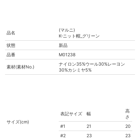
(マルニ)
品名
K-ニット帽_グリーン
状態
新品
品番
M01238
ナイロン35%ウール30%レーヨン
素材(素材No.)
30%カシミヤ5%
高
表記サイズ
幅
さ
サイズ(cm)
#1
21
20
#2
23
23