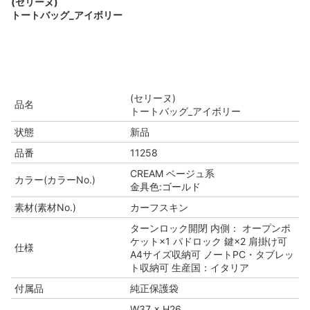
(セリーヌ)
トートバッグ_アイボリー
(セリーヌ)
品名
トートバッグ_アイボリー
状態
新品
品番
11258
CREAM ベージュ系
カラー(カラーNo.)
金具色:ゴールド
素材(素材No.)
カーフスキン
ターンロック開閉 内側： オープンポ
ケット×1 パドロック 鍵×2 肩掛け可
仕様
A4サイズ収納可 ノートPC・タブレッ
ト収納可 生産国：イタリア
付属品
純正保護袋
W37 × H26