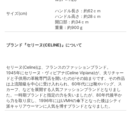
ハンドル長さ：約62ｃｍ
サイズ(cm)
ハンドル高さ：約28ｃｍ
開口部：約34ｃｍ
重量：約900ｇ
ブランド『セリーヌ(CELINE)』について
セリーヌ(Celine)は、フランスのファッションブランド。
1945年にセリーヌ・ヴィピアナ(Celine Vipiana)が、夫リチャー
ドと子供用の革靴専門店を開いたのがその始まりです。その作品
は上流階級を中心に受け入れられ、60年代には靴やバッグ、ス
カーフ、などを展開する人気ファッションブランドとなりまし
た。一時期ブランドと指定の力を失いましたが、80年代後半か
ら力を取り戻し、1996年にはLVMHの傘下となった後はシティ
派キャリアウーマンに人気を博すブランドとなりました。