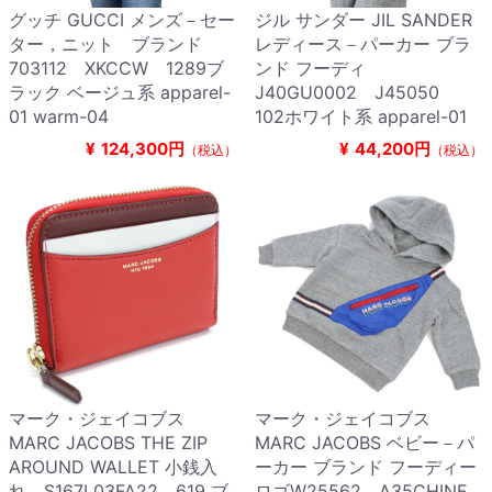
グッチ GUCCI メンズ－セー
ジル サンダー JIL SANDER
ター，ニット ブランド
レディース－パーカー ブラ
703112 XKCCW 1289ブ
ンド フーディ
ラック ベージュ系 apparel-
J40GU0002 J45050
01 warm-04
102ホワイト系 apparel-01
¥
124,300円
¥
44,200円
（税込）
（税込）
マーク・ジェイコブス
マーク・ジェイコブス
MARC JACOBS THE ZIP
MARC JACOBS ベビー－パ
AROUND WALLET 小銭入
ーカー ブランド フーディー
れ S167L03FA22 619 ブ
ロゴW25562 A35CHINE