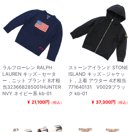
ラルフローレン RALPH
ストーンアイランド STONE
LAUREN キッズ－セータ
ISLAND キッズ－ジャケッ
ー，ニット ブランド 8才相
ト，上着 アウター 4才相当
当323668285001HUNTER
771640131 V0029ブラッ
NVY ネイビー系 kb-01
ク kb-01
¥
21,100円
¥
37,300円
（税込）
（税込）