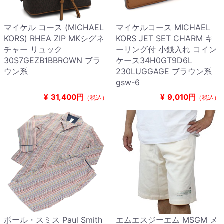
マイケル コース (MICHAEL
マイケルコース MICHAEL
KORS) RHEA ZIP MKシグネ
KORS JET SET CHARM キ
チャー リュック
ーリング付 小銭入れ コイン
30S7GEZB1BBROWN ブラ
ケース34H0GT9D6L
ウン系
230LUGGAGE ブラウン系
gsw-6
¥
31,400円
¥
9,010円
（税込）
（税込）
ポール・スミス Paul Smith
エムエスジーエム MSGM メ