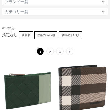
並べ替え：
指定なし
新着順
価格の高い順
価格の低い順
1
2
3