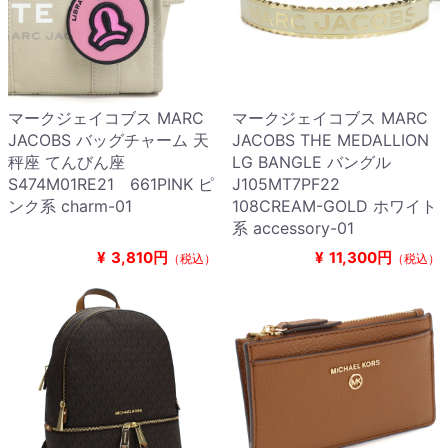
マークジェイコブス MARC
マークジェイコブス MARC
JACOBS バッグチャーム 天
JACOBS THE MEDALLION
秤座 てんびん座
LG BANGLE バングル
S474M01RE21 661PINK ピ
J105MT7PF22
ンク系 charm-01
108CREAM-GOLD ホワイト
系 accessory-01
¥
3,810円
¥
11,300円
（税込）
（税込）