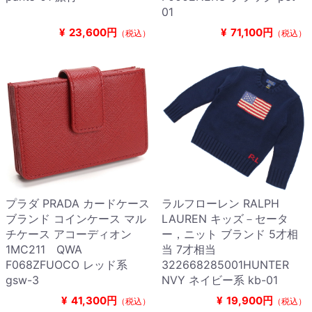
01
¥
23,600円
¥
71,100円
（税込）
（税込）
プラダ PRADA カードケース
ラルフローレン RALPH
ブランド コインケース マル
LAUREN キッズ－セータ
チケース アコーディオン
ー，ニット ブランド 5才相
1MC211 QWA
当 7才相当
F068ZFUOCO レッド系
322668285001HUNTER
gsw-3
NVY ネイビー系 kb-01
¥
41,300円
¥
19,900円
（税込）
（税込）