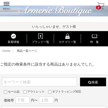
Menu
0
MENU
いらっしゃいませ、ゲスト様
新着情報
ブランド一覧
カテゴリ一覧
特 集
Home
商品一覧ページ
ご指定の検索条件に該当する商品はありませんでした。
検索
セール品
アウトレット
ギフトラッピング対応
価格帯
円〜
円