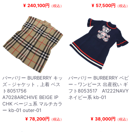
¥
240,100円
¥
57,500円
（税込）
（税込）
バーバリー BURBERRY キッ
バーバリー BURBERRY ベビ
ズ－ジャケット，上着 ベス
ー－ワンピース 出産祝い ギ
ト8051756
フト8053517 A1222NAVY
A7028ARCHIVE BEIGE IP
ネイビー系 kb-01
CHK ベージュ系 マルチカラ
ー kb-01 outer-01
¥
78,200円
¥
38,000円
（税込）
（税込）