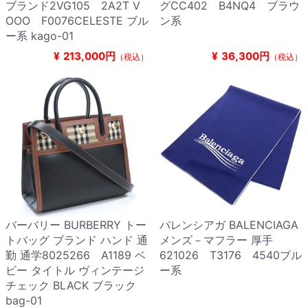
ブランド2VG105 2A2T V
グCC402 B4NQ4 ブラウ
OOO F0076CELESTE ブル
ン系
ー系 kago-01
¥
213,000円
¥
36,300円
（税込）
（税込）
バーバリー BURBERRY トー
バレンシアガ BALENCIAGA
トバッグ ブランド ハンド 通
メンズ－マフラー 厚手
勤 通学8025266 A1189 ベ
621026 T3176 4540ブル
ビー タイトル ヴィンテージ
ー系
チェック BLACK ブラック
bag-01