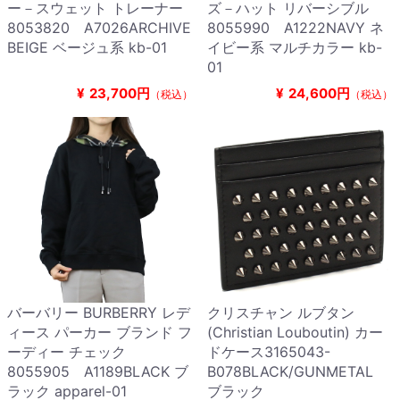
ー－スウェット トレーナー
ズ－ハット リバーシブル
8053820 A7026ARCHIVE
8055990 A1222NAVY ネ
BEIGE ベージュ系 kb-01
イビー系 マルチカラー kb-
01
¥
23,700円
¥
24,600円
（税込）
（税込）
バーバリー BURBERRY レデ
クリスチャン ルブタン
ィース パーカー ブランド フ
(Christian Louboutin) カー
ーディー チェック
ドケース3165043-
8055905 A1189BLACK ブ
B078BLACK/GUNMETAL
ラック apparel-01
ブラック