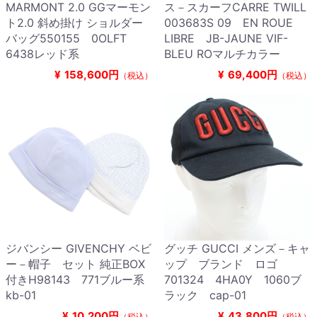
MARMONT 2.0 GGマーモン
ス－スカーフCARRE TWILL
ト2.0 斜め掛け ショルダー
003683S 09 EN ROUE
バッグ550155 0OLFT
LIBRE JB-JAUNE VIF-
6438レッド系
BLEU ROマルチカラー
¥
158,600円
¥
69,400円
（税込）
（税込）
ジバンシー GIVENCHY ベビ
グッチ GUCCI メンズ－キャ
ー－帽子 セット 純正BOX
ップ ブランド ロゴ
付きH98143 771ブルー系
701324 4HA0Y 1060ブ
kb-01
ラック cap-01
¥
10,200円
¥
43,800円
（税込）
（税込）