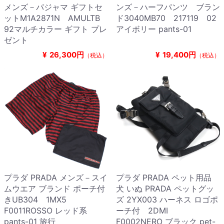
メンズ－パジャマ ギフトセ
ンズ－ハーフパンツ ブラン
ットM1A2871N AMULTB
ド3040MB70 217119 02
92マルチカラー ギフト プレ
アイボリー pants-01
ゼント
¥
26,300円
¥
19,400円
（税込）
（税込）
プラダ PRADA メンズ－スイ
プラダ PRADA ペット用品
ムウエア ブランド ポーチ付
犬 いぬ PRADA ペットグッ
きUB304 1MX5
ズ 2YX003 ハーネス ロゴポ
F0011ROSSO レッド系
ーチ付 2DMI
pants-01 旅行
F0002NERO ブラック pet-