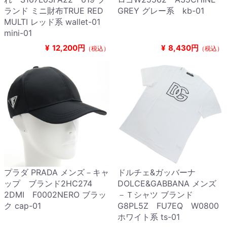
ランド ミニ財布TRUE RED
GREY グレー系 kb-01
MULTI レッド系 wallet-01
mini-01
¥
12,200円
¥
8,430円
（税込）
（税込）
プラダ PRADA メンズ－キャ
ドルチェ&ガッバーナ
ップ ブランド2HC274
DOLCE&GABBANA メンズ
2DMI F0002NERO ブラッ
－Ｔシャツ ブランド
ク cap-01
G8PL5Z FU7EQ W0800
ホワイト系 ts-01