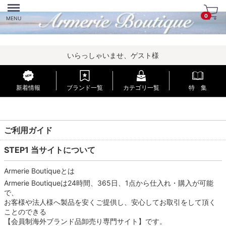
Menu
0
MENU
いらっしゃいませ、ゲスト様
新着情報
ブランド一覧
カテゴリ一覧
特 集
ご利用ガイド
STEP1 当サイトについて
Armerie Boutiqueとは
Armerie Boutiqueは24時間、365日、1点から仕入れ・購入が可能
で、
お客様や法人様へ製品を安くご提供し、安心してお取引をして頂く
ことのできる
【会員制海外ブランド品卸売り専門サイト】です。