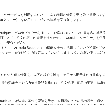
様が当サイトのサービスを利用するたびに、ある種類の情報を受け取り保管します
okie(クッキー)」を使用して、特定の情報を受け取ります。
ie Boutique」がWebブラウザを通じて、お客様のパソコンに書き込
「お客様の認証」と「ご注文内容」の管理を行うために、Cookie（クッキー
で、ご安心ください。
すと、「Armerie Boutique」の機能を十分に活用していただく事ができ
kie（クッキー）を受け付ける設定にしていただけますよう、お願い申し上げ
いただいた個人情報を、以下の場合を除き、第三者へ開示または提供す
、業務委託会社や協力会社委託業務には、注文処理、商品の配送、請求
Boutique」は法律に基づく要請を受け、会員規約とその他の規定に適い、「Ar