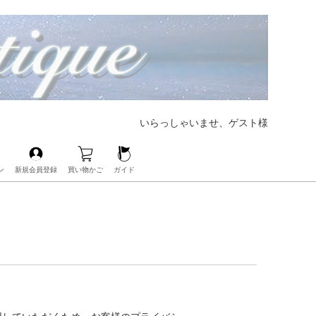
いらっしゃいませ、ゲスト様
ン
新規会員登録
買い物かご
ガイド
【大好評CHANELの人気バッグも展開中‼︎】
【ブランド界の帝王、LOUIS VUITTONも展開中‼︎】
【人気レザーアイテムも豊富にご用意‼︎】
【毎日の必需品もココなら揃う‼︎】
【ベビー・キッズアイテムもお任せ‼︎】
【人気ブランドのアイウェアも展開中‼︎】
【ブランドコスメ取扱いスタート‼︎】
【大人気のPOP Hアクセサリーが手に入るのはココだけ‼︎】