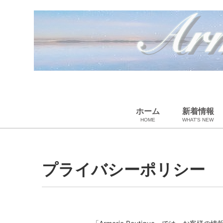
ホーム
新着情報
HOME
WHAT'S NEW
ペット用品
スカーフ・マフラー
ギフトラッピング
ベビー用品
小物・筆記
雑貨・その他
アパレル
バッグ＆ポーチ
財布
靴
ベルト
アロマ＆フレグランス
帽子
腕時計
サングラス
ネクタイ
アクセサリ
プライバシーポリシー