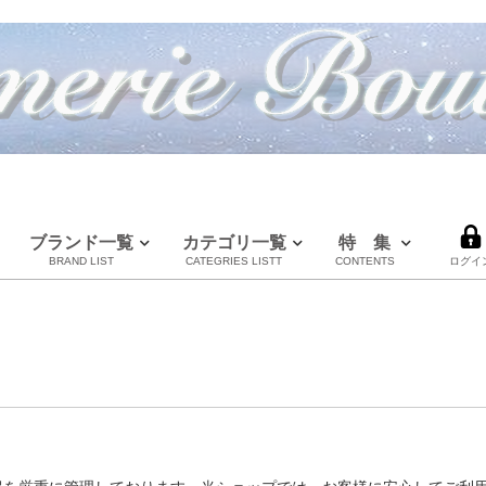
ブランド一覧
カテゴリ一覧
特 集
BRAND LIST
CATEGRIES LISTT
CONTENTS
ログイ
LOUIS VUITTON
CHANEL
HERMES
全てのブランドを見る
ルイヴィトン
シャネル
エルメス