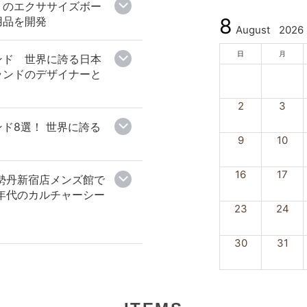
りのエクササイズボー
8
用品を開発
August
2026
日
月
ンド 世界に誇る日本
ランドのデザイナーと
2
3
ド8選！ 世界に誇る
9
10
16
17
勢丹新宿店メンズ館で
0年代のカルチャーシー
23
24
30
31