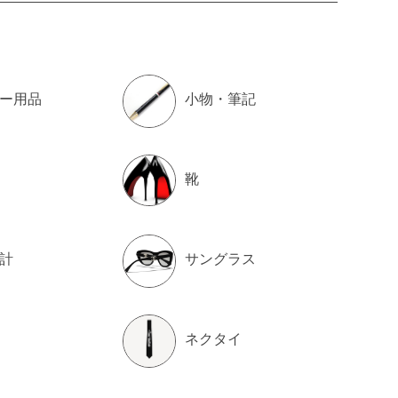
ー用品
小物・筆記
靴
計
サングラス
ネクタイ