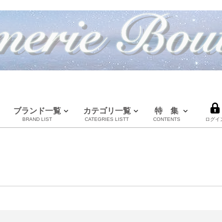
ブランド一覧
カテゴリ一覧
特 集
BRAND LIST
CATEGRIES LISTT
CONTENTS
ログイ
LOUIS VUITTON
CHANEL
HERMES
全てのブランドを見る
ルイヴィトン
シャネル
エルメス