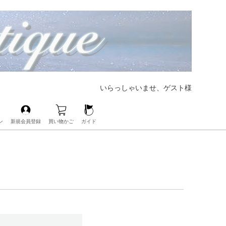
いらっしゃいませ、ゲスト様
ン
新規会員登録
買い物かご
ガイド
【大好評CHANELの人気バッグも展開中‼︎】
【ブランド界の帝王、LOUIS VUITTONも展開中‼︎】
【人気レザーアイテムも豊富にご用意‼︎】
【毎日の必需品もココなら揃う‼︎】
【ベビー・キッズアイテムもお任せ‼︎】
【人気ブランドのアイウェアも展開中‼︎】
【ブランドコスメ取扱いスタート‼︎】
【大人気のPOP Hアクセサリーが手に入るのはココだけ‼︎】