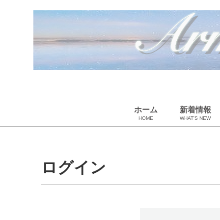
ホーム
新着情報
HOME
WHAT'S NEW
ペット用品
スカーフ・マフラー
ギフトラッピング
ベビー用品
小物・筆記
雑貨・その他
アパレル
バッグ＆ポーチ
財布
靴
ベルト
アロマ＆フレグランス
帽子
腕時計
サングラス
ネクタイ
アクセサリ
ログイン