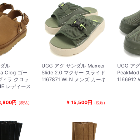
ンダル
UGG アグ サンダル Maxxer
UGG ア
lla Clog ゴー
Slide 2.0 マクサー スライド
PeakM
ヴィラ クロッ
1167871 WLN メンズ カーキ
116691
CHE レディース
3,800円
¥
15,500円
（税込）
（税込）