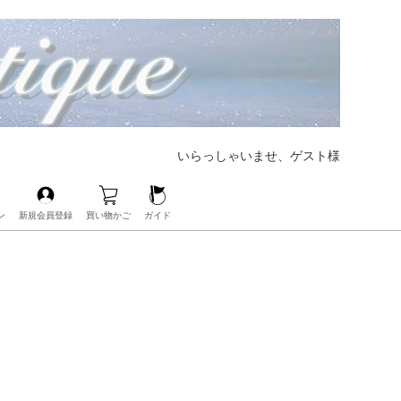
いらっしゃいませ、ゲスト様
ン
新規会員登録
買い物かご
ガイド
【大好評CHANELの人気バッグも展開中‼︎】
【ブランド界の帝王、LOUIS VUITTONも展開中‼︎】
【人気レザーアイテムも豊富にご用意‼︎】
【毎日の必需品もココなら揃う‼︎】
【ベビー・キッズアイテムもお任せ‼︎】
【人気ブランドのアイウェアも展開中‼︎】
【ブランドコスメ取扱いスタート‼︎】
【大人気のPOP Hアクセサリーが手に入るのはココだけ‼︎】