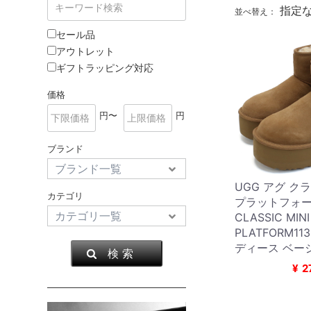
指定
並べ替え：
セール品
アウトレット
ギフトラッピング対応
価格
円〜
円
ブランド
UGG アグ ク
カテゴリ
プラットフォー
CLASSIC MINI
PLATFORM113
ディース ベー
検 索
¥
2