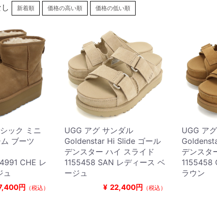
なし
新着順
価格の高い順
価格の低い順
ラシック ミニ
UGG アグ サンダル
UGG ア
ム ブーツ
Goldenstar Hi Slide ゴール
Goldenst
デンスター ハイ スライド
デンスター
4991 CHE レ
1155458 SAN レディース ベ
115545
ジュ
ージュ
ラウン
7,400円
¥
22,400円
（税込）
（税込）