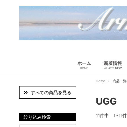
ホーム
新着情報
HOME
WHAT'S NEW
ペット用品
スカーフ・マフラー
ギフトラッピング
ベビー用品
小物・筆記
雑貨・その他
アパレル
バッグ＆ポーチ
財布
靴
ベルト
アロマ＆フレグランス
帽子
腕時計
サングラス
ネクタイ
アクセサリ
Home
商品一覧
すべての商品を見る
UGG
11
件中 1~11件
絞り込み検索