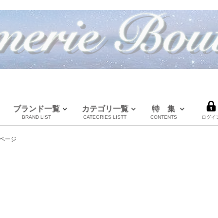
ブランド一覧
カテゴリ一覧
特 集
BRAND LIST
CATEGRIES LISTT
CONTENTS
ログイ
LOUIS VUITTON
CHANEL
HERMES
全てのブランドを見る
ページ
ルイヴィトン
シャネル
エルメス