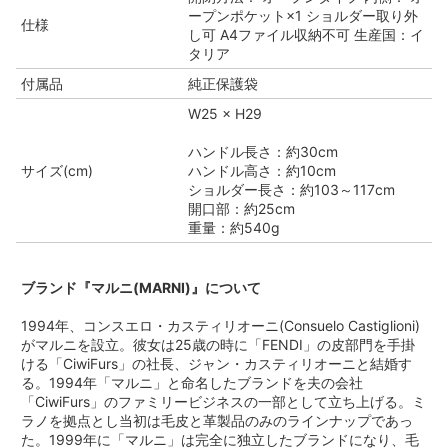
ープンポケット×1 ショルダー取り外
仕様
し可 A4ファイル収納不可 生産国：イ
タリア
付属品
純正保護袋
W25 × H29
ハンドル長さ：約30cm
サイズ(cm)
ハンドル高さ：約10cm
ショルダー長さ：約103～117cm
開口部：約25cm
重量：約540g
ブランド『マルニ(MARNI)』について
1994年、コンスエロ・カスティリオーニ(Consuelo Castiglioni)
がマルニを設立。彼女は25歳の時に「FENDI」の皮部門を手掛
ける「CiwiFurs」の社長、ジャン・カスティリオーニと結婚す
る。1994年「マルニ」と命名したブランドを夫の会社
「CiwiFurs」のファミリービジネスの一部として立ち上げる。ミ
ラノを拠点とし当初は毛皮と革製品のみのラインナップであっ
た。1999年に「マルニ」は完全に独立したブランドになり、毛