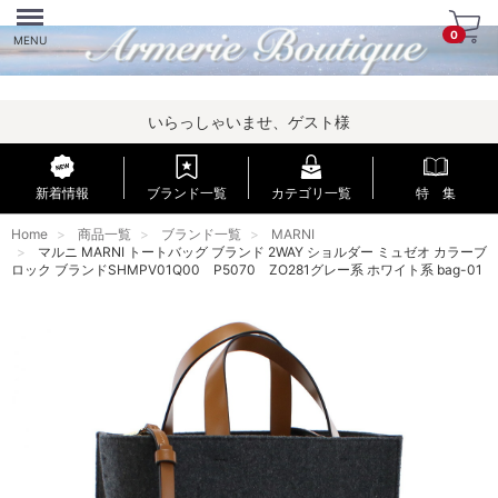
Menu
0
MENU
いらっしゃいませ、ゲスト様
新着情報
ブランド一覧
カテゴリ一覧
特 集
Home
商品一覧
ブランド一覧
MARNI
マルニ MARNI トートバッグ ブランド 2WAY ショルダー ミュゼオ カラーブ
ロック ブランドSHMPV01Q00 P5070 ZO281グレー系 ホワイト系 bag-01