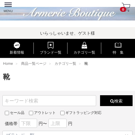
Menu
0
MENU
いらっしゃいませ、ゲスト様
新着情報
ブランド一覧
カテゴリ一覧
特 集
Home
商品一覧ページ
カテゴリ一覧
靴
靴
検索
セール品
アウトレット
ギフトラッピング対応
価格帯
円〜
円