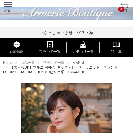
Menu
0
MENU
いらっしゃいませ、ゲスト様
新着情報
ブランド一覧
カテゴリ一覧
特 集
Home
商品一覧
ブランド一覧
MARNI
【大人もOK】マルニ MARNI キッズ－セーター，ニット ブランド
M00623 M00ML 0M319ピンク系 apparel-01