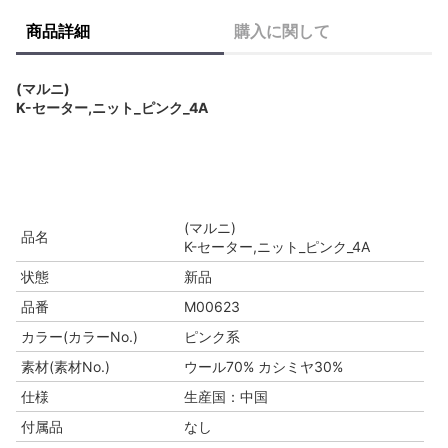
商品詳細
購入に関して
(マルニ)
K-セーター,ニット_ピンク_4A
(マルニ)
品名
K-セーター,ニット_ピンク_4A
状態
新品
品番
M00623
カラー(カラーNo.)
ピンク系
素材(素材No.)
ウール70% カシミヤ30%
仕様
生産国：中国
付属品
なし