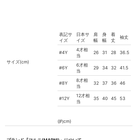
表記サ
日本サ
肩
身
着
袖丈
イズ
イズ
幅
幅
丈
4才相
#4Y
26
31
28
36.5
当
サイズ(cm)
6才相
#6Y
29
34
32
41.5
当
8才相
#8Y
32
37
36
46
当
12才相
#12Y
35
40
45
53
当
(約cm)
ブランド『マルニ(MARNI)』について