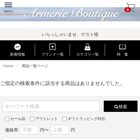
Menu
0
MENU
いらっしゃいませ、ゲスト様
新着情報
ブランド一覧
カテゴリ一覧
特 集
Home
商品一覧ページ
ご指定の検索条件に該当する商品はありませんでした。
検索
セール品
アウトレット
ギフトラッピング対応
価格帯
円〜
円