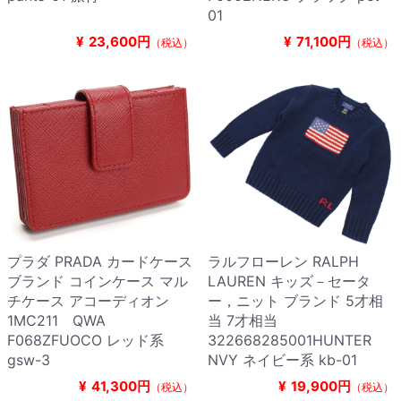
01
¥
23,600円
¥
71,100円
（税込）
（税込）
プラダ PRADA カードケース
ラルフローレン RALPH
ブランド コインケース マル
LAUREN キッズ－セータ
チケース アコーディオン
ー，ニット ブランド 5才相
1MC211 QWA
当 7才相当
F068ZFUOCO レッド系
322668285001HUNTER
gsw-3
NVY ネイビー系 kb-01
¥
41,300円
¥
19,900円
（税込）
（税込）