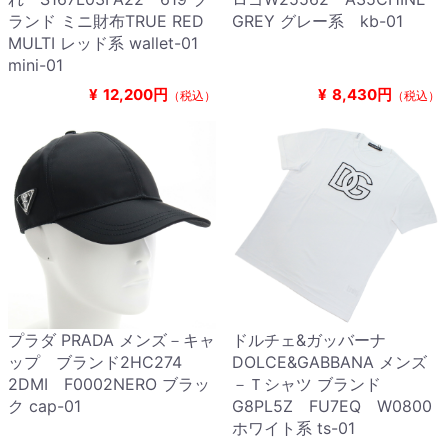
ランド ミニ財布TRUE RED
GREY グレー系 kb-01
MULTI レッド系 wallet-01
mini-01
¥
12,200円
¥
8,430円
（税込）
（税込）
プラダ PRADA メンズ－キャ
ドルチェ&ガッバーナ
ップ ブランド2HC274
DOLCE&GABBANA メンズ
2DMI F0002NERO ブラッ
－Ｔシャツ ブランド
ク cap-01
G8PL5Z FU7EQ W0800
ホワイト系 ts-01