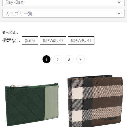
並べ替え：
指定なし
新着順
価格の高い順
価格の低い順
1
2
3