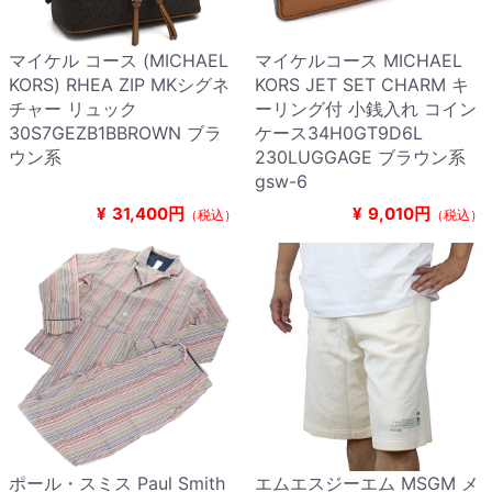
マイケル コース (MICHAEL
マイケルコース MICHAEL
KORS) RHEA ZIP MKシグネ
KORS JET SET CHARM キ
チャー リュック
ーリング付 小銭入れ コイン
30S7GEZB1BBROWN ブラ
ケース34H0GT9D6L
ウン系
230LUGGAGE ブラウン系
gsw-6
¥
31,400円
¥
9,010円
（税込）
（税込）
ポール・スミス Paul Smith
エムエスジーエム MSGM メ