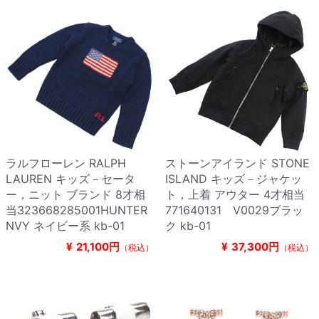
ラルフローレン RALPH
ストーンアイランド STONE
LAUREN キッズ－セータ
ISLAND キッズ－ジャケッ
ー，ニット ブランド 8才相
ト，上着 アウター 4才相当
当323668285001HUNTER
771640131 V0029ブラッ
NVY ネイビー系 kb-01
ク kb-01
¥
21,100円
¥
37,300円
（税込）
（税込）