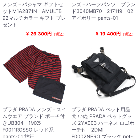
メンズ－パジャマ ギフトセ
ンズ－ハーフパンツ ブラン
ットM1A2871N AMULTB
ド3040MB70 217119 02
92マルチカラー ギフト プレ
アイボリー pants-01
ゼント
¥
26,300円
¥
19,400円
（税込）
（税込）
プラダ PRADA メンズ－スイ
プラダ PRADA ペット用品
ムウエア ブランド ポーチ付
犬 いぬ PRADA ペットグッ
きUB304 1MX5
ズ 2YX003 ハーネス ロゴポ
F0011ROSSO レッド系
ーチ付 2DMI
pants-01 旅行
F0002NERO ブラック pet-