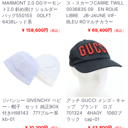
MARMONT 2.0 GGマーモン
ス－スカーフCARRE TWILL
ト2.0 斜め掛け ショルダー
003683S 09 EN ROUE
バッグ550155 0OLFT
LIBRE JB-JAUNE VIF-
6438レッド系
BLEU ROマルチカラー
¥
158,600円
¥
69,400円
（税込）
（税込）
ジバンシー GIVENCHY ベビ
グッチ GUCCI メンズ－キャ
ー－帽子 セット 純正BOX
ップ ブランド ロゴ
付きH98143 771ブルー系
701324 4HA0Y 1060ブ
kb-01
ラック cap-01
¥
10,200円
¥
43,800円
（税込）
（税込）