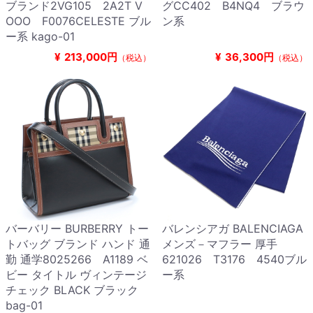
ブランド2VG105 2A2T V
グCC402 B4NQ4 ブラウ
OOO F0076CELESTE ブル
ン系
ー系 kago-01
¥
213,000円
¥
36,300円
（税込）
（税込）
バーバリー BURBERRY トー
バレンシアガ BALENCIAGA
トバッグ ブランド ハンド 通
メンズ－マフラー 厚手
勤 通学8025266 A1189 ベ
621026 T3176 4540ブル
ビー タイトル ヴィンテージ
ー系
チェック BLACK ブラック
bag-01