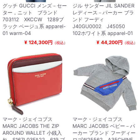
グッチ GUCCI メンズ－セー
ジル サンダー JIL SANDER
ター，ニット ブランド
レディース－パーカー ブラ
703112 XKCCW 1289ブ
ンド フーディ
ラック ベージュ系 apparel-
J40GU0002 J45050
01 warm-04
102ホワイト系 apparel-01
¥
124,300円
¥
44,200円
（税込）
（税込）
マーク・ジェイコブス
マーク・ジェイコブス
MARC JACOBS THE ZIP
MARC JACOBS ベビー－パ
AROUND WALLET 小銭入
ーカー ブランド フーディー
れ S167L03FA22 619 ブ
ロゴW25562 A35CHINE