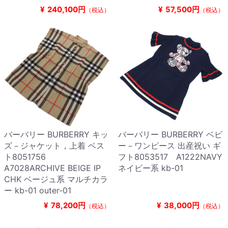
¥
240,100円
¥
57,500円
（税込）
（税込）
バーバリー BURBERRY キッ
バーバリー BURBERRY ベビ
ズ－ジャケット，上着 ベス
ー－ワンピース 出産祝い ギ
ト8051756
フト8053517 A1222NAVY
A7028ARCHIVE BEIGE IP
ネイビー系 kb-01
CHK ベージュ系 マルチカラ
ー kb-01 outer-01
¥
78,200円
¥
38,000円
（税込）
（税込）