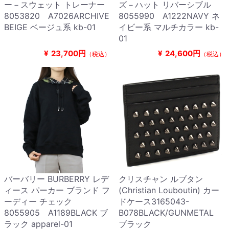
ー－スウェット トレーナー
ズ－ハット リバーシブル
8053820 A7026ARCHIVE
8055990 A1222NAVY ネ
BEIGE ベージュ系 kb-01
イビー系 マルチカラー kb-
01
¥
23,700円
¥
24,600円
（税込）
（税込）
バーバリー BURBERRY レデ
クリスチャン ルブタン
ィース パーカー ブランド フ
(Christian Louboutin) カー
ーディー チェック
ドケース3165043-
8055905 A1189BLACK ブ
B078BLACK/GUNMETAL
ラック apparel-01
ブラック