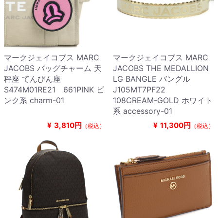
マークジェイコブス MARC
マークジェイコブス MARC
JACOBS バッグチャーム 天
JACOBS THE MEDALLION
秤座 てんびん座
LG BANGLE バングル
S474M01RE21 661PINK ピ
J105MT7PF22
ンク系 charm-01
108CREAM-GOLD ホワイト
系 accessory-01
¥
3,810円
¥
11,300円
（税込）
（税込）