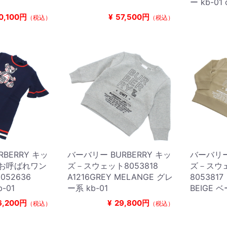
ー kb-01 
0,100円
¥
57,500円
（税込）
（税込）
BERRY キッ
バーバリー BURBERRY キッ
バーバリー 
 お呼ばれワン
ズ－スウェット8053818
ズ－スウ
052636
A1216GREY MELANGE グレ
8053817
b-01
ー系 kb-01
BEIGE 
6,200円
¥
29,800円
（税込）
（税込）