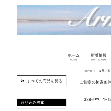
ホーム
新着情報
HOME
WHAT'S NEW
ペット用品
スカーフ・マフラー
ギフトラッピング
ベビー用品
小物・筆記
雑貨・その他
アパレル
バッグ＆ポーチ
財布
靴
ベルト
アロマ＆フレグランス
帽子
腕時計
サングラス
ネクタイ
アクセサリ
Home
商品一覧
すべての商品を見る
ご指定の検索条
338
件中 1~1
絞り込み検索