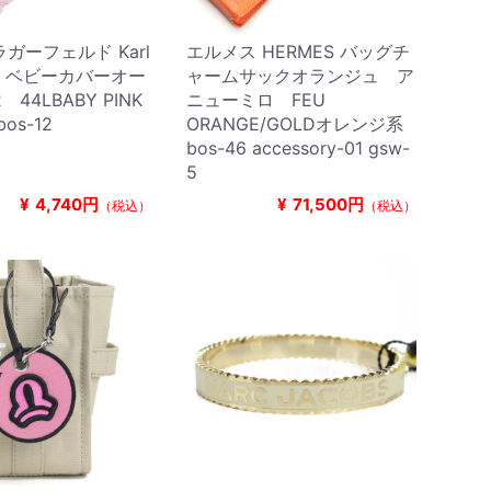
ガーフェルド Karl
エルメス HERMES バッグチ
eld ベビーカバーオー
ャームサックオランジュ ア
 44LBABY PINK
ニューミロ FEU
os-12
ORANGE/GOLDオレンジ系
bos-46 accessory-01 gsw-
5
¥
4,740円
¥
71,500円
（税込）
（税込）