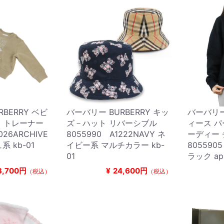
BERRY ベビ
バーバリー BURBERRY キッ
バーバリー 
 トレーナー
ズ－ハット リバーシブル
ィース パ
026ARCHIVE
8055990 A1222NAVY ネ
ーディー
系 kb-01
イビー系 マルチカラー kb-
8055905
01
ラック app
3,700円
¥
24,600円
（税込）
（税込）