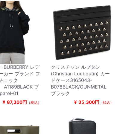
BURBERRY レデ
クリスチャン ルブタン
ーカー ブランド フ
(Christian Louboutin) カー
 チェック
ドケース3165043-
 A1189BLACK ブ
B078BLACK/GUNMETAL
arel-01
ブラック
¥
87,300円
¥
35,300円
（税込）
（税込）