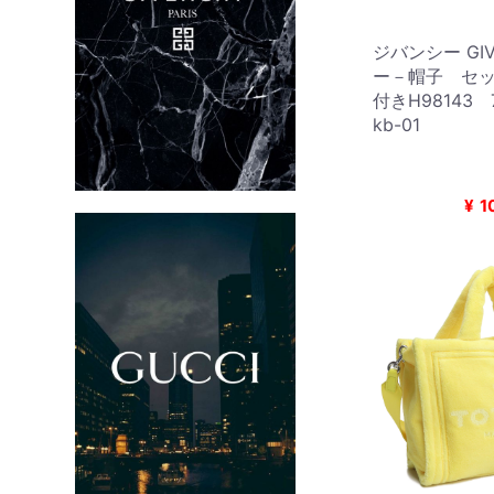
ジバンシー GIV
ー－帽子 セッ
付きH98143
kb-01
¥
1