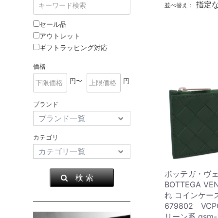
指定
並べ替え：
セール品
アウトレット
ギフトラッピング対応
価格
円〜
円
ブランド
カテゴリ
ボッテガ・ヴ
検 索
BOTTEGA VE
れ コインケー
679802 VC
リーン系 gsm-