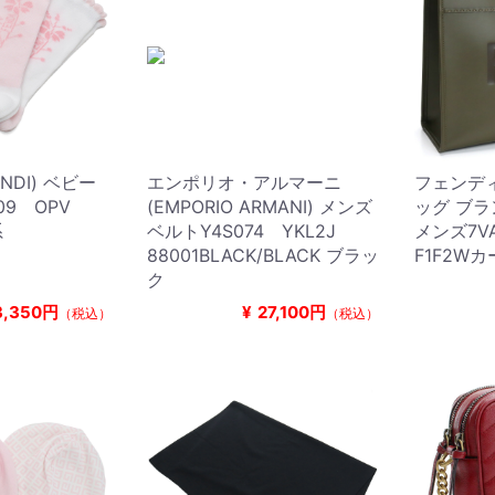
NDI) ベビー
エンポリオ・アルマーニ
フェンディ
09 OPV
(EMPORIO ARMANI) メンズ
ッグ ブラ
系
ベルトY4S074 YKL2J
メンズ7V
88001BLACK/BLACK ブラッ
F1F2Wカー
ク
3,350円
¥
27,100円
（税込）
（税込）