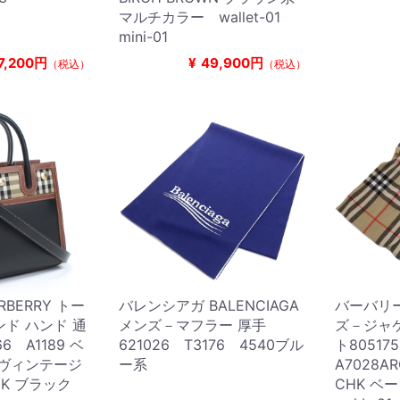
マルチカラー wallet-01
mini-01
7,200円
¥
49,900円
（税込）
（税込）
BERRY トー
バレンシアガ BALENCIAGA
バーバリー 
ンド ハンド 通
メンズ－マフラー 厚手
ズ－ジャ
6 A1189 ベ
621026 T3176 4540ブル
ト8051
 ヴィンテージ
ー系
A7028ARC
CK ブラック
CHK ベ