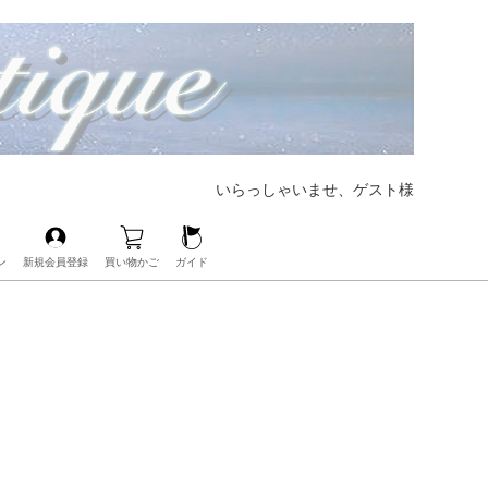
いらっしゃいませ、ゲスト様
ン
新規会員登録
買い物かご
ガイド
【大好評CHANELの人気バッグも展開中‼︎】
【ブランド界の帝王、LOUIS VUITTONも展開中‼︎】
【人気レザーアイテムも豊富にご用意‼︎】
【毎日の必需品もココなら揃う‼︎】
【ベビー・キッズアイテムもお任せ‼︎】
【人気ブランドのアイウェアも展開中‼︎】
【ブランドコスメ取扱いスタート‼︎】
【大人気のPOP Hアクセサリーが手に入るのはココだけ‼︎】