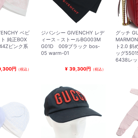
ENCHY ベビ
ジバンシー GIVENCHY レデ
グッチ GU
ト 純正BOX
ィース－ストールBG003M
MARMON
 44Zピンク系
G01D 009ブラック bos-
ト2.0 
05 warm-01
ッグ550
6438レ
0,300円
¥
39,300円
（税込）
（税込）