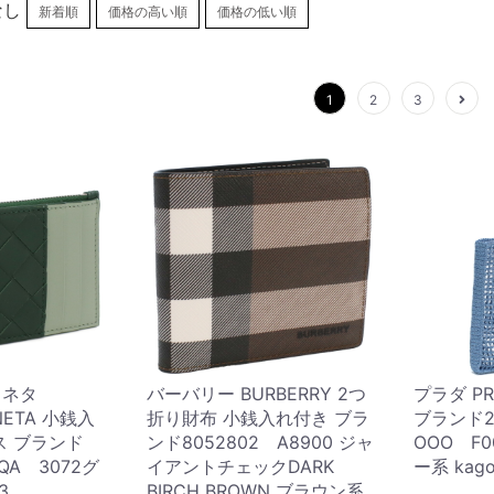
なし
新着順
価格の高い順
価格の低い順
1
2
3
ェネタ
バーバリー BURBERRY 2つ
プラダ P
NETA 小銭入
折り財布 小銭入れ付き ブラ
ブランド2V
ス ブランド
ンド8052802 A8900 ジャ
OOO F0
PQA 3072グ
イアントチェックDARK
ー系 kago
3
BIRCH BROWN ブラウン系