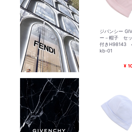
ジバンシー GIV
ー－帽子 セッ
付きH98143
kb-01
¥
1