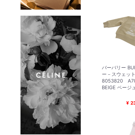
バーバリー BUR
ー－スウェット
8053820 A7
BEIGE ベージュ
¥
2