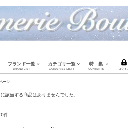
ブランド一覧
カテゴリ一覧
特 集
BRAND LIST
CATEGRIES LISTT
CONTENTS
ログイ
LOUIS VUITTON
CHANEL
HERMES
全てのブランドを見る
ページ
ルイヴィトン
シャネル
エルメス
件に該当する商品はありませんでした。
20件