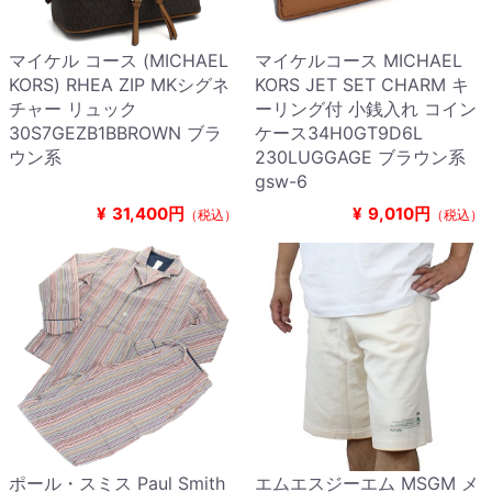
マイケル コース (MICHAEL
マイケルコース MICHAEL
KORS) RHEA ZIP MKシグネ
KORS JET SET CHARM キ
チャー リュック
ーリング付 小銭入れ コイン
30S7GEZB1BBROWN ブラ
ケース34H0GT9D6L
ウン系
230LUGGAGE ブラウン系
gsw-6
¥
31,400円
¥
9,010円
（税込）
（税込）
ポール・スミス Paul Smith
エムエスジーエム MSGM メ