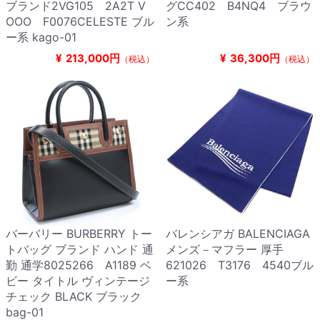
ブランド2VG105 2A2T V
グCC402 B4NQ4 ブラウ
OOO F0076CELESTE ブル
ン系
ー系 kago-01
¥
213,000円
¥
36,300円
（税込）
（税込）
バーバリー BURBERRY トー
バレンシアガ BALENCIAGA
トバッグ ブランド ハンド 通
メンズ－マフラー 厚手
勤 通学8025266 A1189 ベ
621026 T3176 4540ブル
ビー タイトル ヴィンテージ
ー系
チェック BLACK ブラック
bag-01