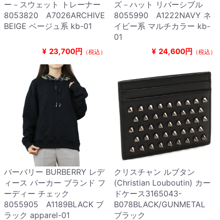
ー－スウェット トレーナー
ズ－ハット リバーシブル
8053820 A7026ARCHIVE
8055990 A1222NAVY ネ
BEIGE ベージュ系 kb-01
イビー系 マルチカラー kb-
01
¥
23,700円
¥
24,600円
（税込）
（税込）
バーバリー BURBERRY レデ
クリスチャン ルブタン
ィース パーカー ブランド フ
(Christian Louboutin) カー
ーディー チェック
ドケース3165043-
8055905 A1189BLACK ブ
B078BLACK/GUNMETAL
ラック apparel-01
ブラック