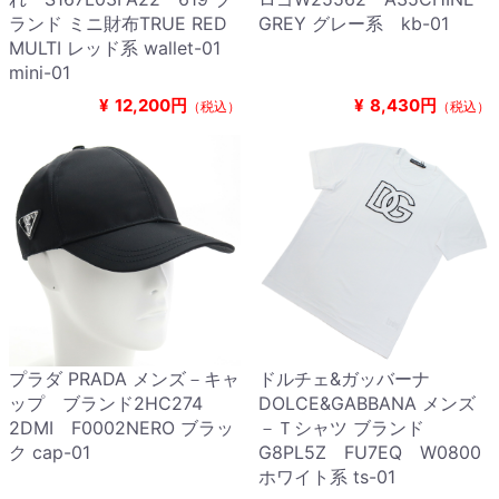
ランド ミニ財布TRUE RED
GREY グレー系 kb-01
MULTI レッド系 wallet-01
mini-01
¥
12,200円
¥
8,430円
（税込）
（税込）
プラダ PRADA メンズ－キャ
ドルチェ&ガッバーナ
ップ ブランド2HC274
DOLCE&GABBANA メンズ
2DMI F0002NERO ブラッ
－Ｔシャツ ブランド
ク cap-01
G8PL5Z FU7EQ W0800
ホワイト系 ts-01