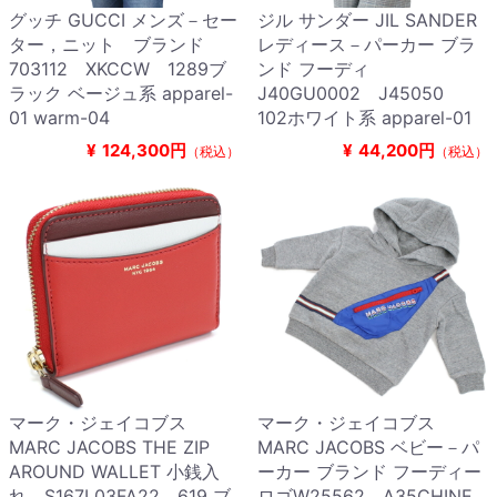
グッチ GUCCI メンズ－セー
ジル サンダー JIL SANDER
ター，ニット ブランド
レディース－パーカー ブラ
703112 XKCCW 1289ブ
ンド フーディ
ラック ベージュ系 apparel-
J40GU0002 J45050
01 warm-04
102ホワイト系 apparel-01
¥
124,300円
¥
44,200円
（税込）
（税込）
マーク・ジェイコブス
マーク・ジェイコブス
MARC JACOBS THE ZIP
MARC JACOBS ベビー－パ
AROUND WALLET 小銭入
ーカー ブランド フーディー
れ S167L03FA22 619 ブ
ロゴW25562 A35CHINE