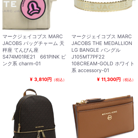
マークジェイコブス MARC
マークジェイコブス MARC
JACOBS バッグチャーム 天
JACOBS THE MEDALLION
秤座 てんびん座
LG BANGLE バングル
S474M01RE21 661PINK ピ
J105MT7PF22
ンク系 charm-01
108CREAM-GOLD ホワイト
系 accessory-01
¥
3,810円
¥
11,300円
（税込）
（税込）