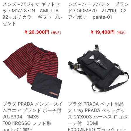
メンズ－パジャマ ギフトセ
ンズ－ハーフパンツ ブラン
ットM1A2871N AMULTB
ド3040MB70 217119 02
92マルチカラー ギフト プレ
アイボリー pants-01
ゼント
¥
26,300円
¥
19,400円
（税込）
（税込）
プラダ PRADA メンズ－スイ
プラダ PRADA ペット用品
ムウエア ブランド ポーチ付
犬 いぬ PRADA ペットグッ
きUB304 1MX5
ズ 2YX003 ハーネス ロゴポ
F0011ROSSO レッド系
ーチ付 2DMI
pants-01 旅行
F0002NERO ブラック pet-