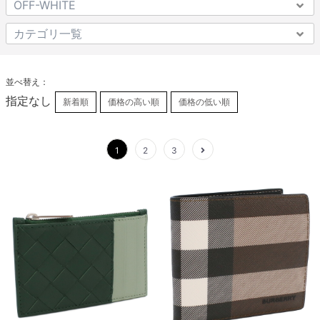
並べ替え：
指定なし
新着順
価格の高い順
価格の低い順
1
2
3