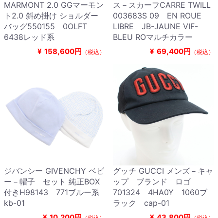
MARMONT 2.0 GGマーモン
ス－スカーフCARRE TWILL
ト2.0 斜め掛け ショルダー
003683S 09 EN ROUE
バッグ550155 0OLFT
LIBRE JB-JAUNE VIF-
6438レッド系
BLEU ROマルチカラー
¥
158,600円
¥
69,400円
（税込）
（税込）
ジバンシー GIVENCHY ベビ
グッチ GUCCI メンズ－キャ
ー－帽子 セット 純正BOX
ップ ブランド ロゴ
付きH98143 771ブルー系
701324 4HA0Y 1060ブ
kb-01
ラック cap-01
¥
10,200円
¥
43,800円
（税込）
（税込）