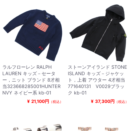
ラルフローレン RALPH
ストーンアイランド STONE
LAUREN キッズ－セータ
ISLAND キッズ－ジャケッ
ー，ニット ブランド 8才相
ト，上着 アウター 4才相当
当323668285001HUNTER
771640131 V0029ブラッ
NVY ネイビー系 kb-01
ク kb-01
¥
21,100円
¥
37,300円
（税込）
（税込）