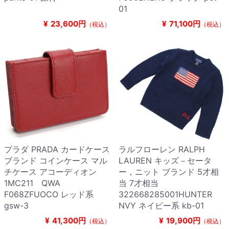
01
¥
23,600円
¥
71,100円
（税込）
（税込）
プラダ PRADA カードケース
ラルフローレン RALPH
ブランド コインケース マル
LAUREN キッズ－セータ
チケース アコーディオン
ー，ニット ブランド 5才相
1MC211 QWA
当 7才相当
F068ZFUOCO レッド系
322668285001HUNTER
gsw-3
NVY ネイビー系 kb-01
¥
41,300円
¥
19,900円
（税込）
（税込）