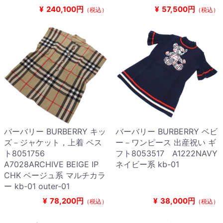
¥
240,100円
¥
57,500円
（税込）
（税込）
バーバリー BURBERRY キッ
バーバリー BURBERRY ベビ
ズ－ジャケット，上着 ベス
ー－ワンピース 出産祝い ギ
ト8051756
フト8053517 A1222NAVY
A7028ARCHIVE BEIGE IP
ネイビー系 kb-01
CHK ベージュ系 マルチカラ
ー kb-01 outer-01
¥
78,200円
¥
38,000円
（税込）
（税込）