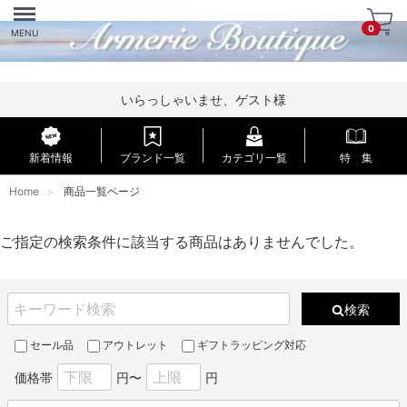
Menu
0
MENU
いらっしゃいませ、ゲスト様
新着情報
ブランド一覧
カテゴリ一覧
特 集
Home
商品一覧ページ
ご指定の検索条件に該当する商品はありませんでした。
検索
セール品
アウトレット
ギフトラッピング対応
価格帯
円〜
円