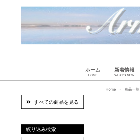
ホーム
新着情報
HOME
WHAT'S NEW
ペット用品
スカーフ・マフラー
ギフトラッピング
ベビー用品
小物・筆記
雑貨・その他
アパレル
バッグ＆ポーチ
財布
靴
ベルト
アロマ＆フレグランス
帽子
腕時計
サングラス
ネクタイ
アクセサリ
Home
商品一覧
すべての商品を見る
絞り込み検索