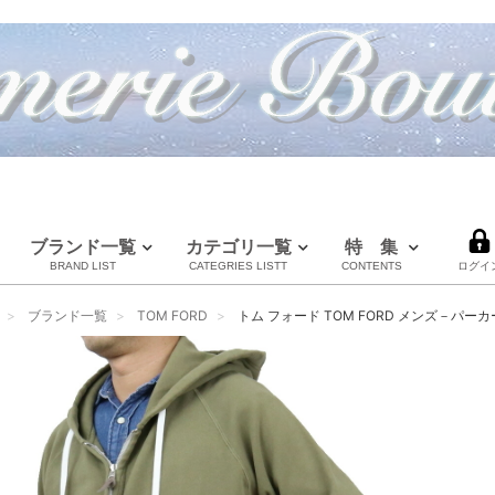
ブランド一覧
カテゴリ一覧
特 集
BRAND LIST
CATEGRIES LISTT
CONTENTS
ログイ
LOUIS VUITTON
CHANEL
HERMES
全てのブランドを見る
ブランド一覧
TOM FORD
トム フォード TOM FORD メンズ－パーカーTFJ
ルイヴィトン
シャネル
エルメス