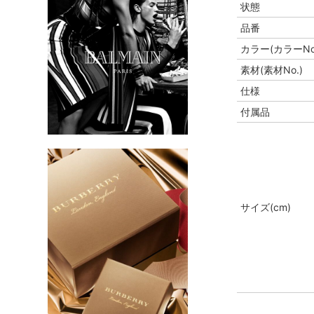
状態
品番
カラー(カラーNo
素材(素材No.)
仕様
付属品
サイズ(cm)