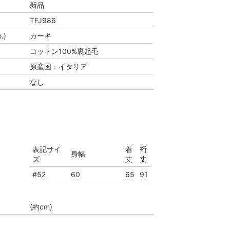
新品
TFJ986
.)
カーキ
コットン100%裏起毛
原産国：イタリア
なし
表記サイ
着
裄
身幅
ズ
丈
丈
#52
60
65
91
(約cm)