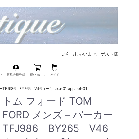
いらっしゃいませ、ゲスト様
ン
新規会員登録
買い物かご
ガイド
【大好評CHANELの人気バッグも展開中‼︎】
【ブランド界の帝王、LOUIS VUITTONも展開中‼︎】
【人気レザーアイテムも豊富にご用意‼︎】
【毎日の必需品もココなら揃う‼︎】
【ベビー・キッズアイテムもお任せ‼︎】
【人気ブランドのアイウェアも展開中‼︎】
【ブランドコスメ取扱いスタート‼︎】
【大人気のPOP Hアクセサリーが手に入るのはココだけ‼︎】
986 BY265 V46カーキ luxu-01 apparel-01
トム フォード TOM
FORD メンズ－パーカー
TFJ986 BY265 V46