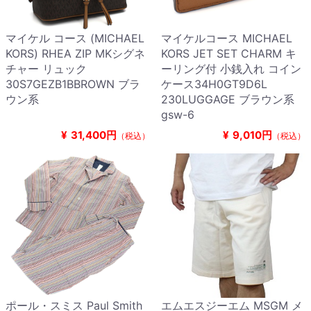
マイケル コース (MICHAEL
マイケルコース MICHAEL
KORS) RHEA ZIP MKシグネ
KORS JET SET CHARM キ
チャー リュック
ーリング付 小銭入れ コイン
30S7GEZB1BBROWN ブラ
ケース34H0GT9D6L
ウン系
230LUGGAGE ブラウン系
gsw-6
¥
31,400円
¥
9,010円
（税込）
（税込）
ポール・スミス Paul Smith
エムエスジーエム MSGM メ