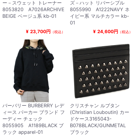
ー－スウェット トレーナー
ズ－ハット リバーシブル
8053820 A7026ARCHIVE
8055990 A1222NAVY ネ
BEIGE ベージュ系 kb-01
イビー系 マルチカラー kb-
01
¥
23,700円
¥
24,600円
（税込）
（税込）
バーバリー BURBERRY レデ
クリスチャン ルブタン
ィース パーカー ブランド フ
(Christian Louboutin) カー
ーディー チェック
ドケース3165043-
8055905 A1189BLACK ブ
B078BLACK/GUNMETAL
ラック apparel-01
ブラック