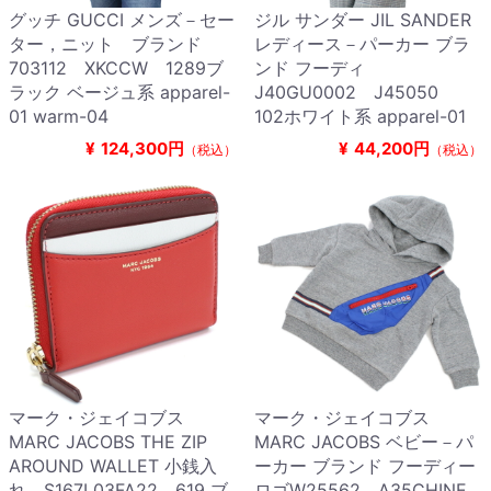
グッチ GUCCI メンズ－セー
ジル サンダー JIL SANDER
ター，ニット ブランド
レディース－パーカー ブラ
703112 XKCCW 1289ブ
ンド フーディ
ラック ベージュ系 apparel-
J40GU0002 J45050
01 warm-04
102ホワイト系 apparel-01
¥
124,300円
¥
44,200円
（税込）
（税込）
マーク・ジェイコブス
マーク・ジェイコブス
MARC JACOBS THE ZIP
MARC JACOBS ベビー－パ
AROUND WALLET 小銭入
ーカー ブランド フーディー
れ S167L03FA22 619 ブ
ロゴW25562 A35CHINE