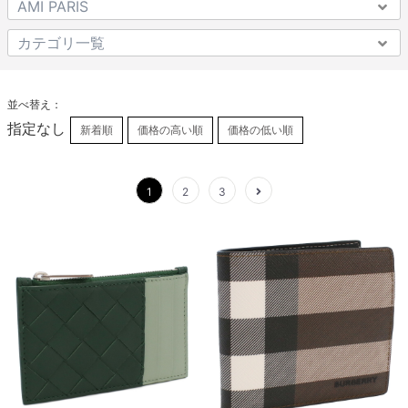
並べ替え：
指定なし
新着順
価格の高い順
価格の低い順
1
2
3