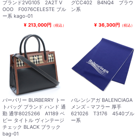
ブランド2VG105 2A2T V
グCC402 B4NQ4 ブラウ
OOO F0076CELESTE ブル
ン系
ー系 kago-01
¥
213,000円
¥
36,300円
（税込）
（税込）
バーバリー BURBERRY トー
バレンシアガ BALENCIAGA
トバッグ ブランド ハンド 通
メンズ－マフラー 厚手
勤 通学8025266 A1189 ベ
621026 T3176 4540ブル
ビー タイトル ヴィンテージ
ー系
チェック BLACK ブラック
bag-01