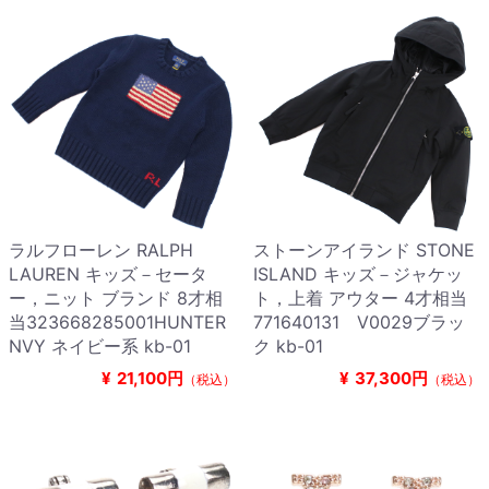
ラルフローレン RALPH
ストーンアイランド STONE
LAUREN キッズ－セータ
ISLAND キッズ－ジャケッ
ー，ニット ブランド 8才相
ト，上着 アウター 4才相当
当323668285001HUNTER
771640131 V0029ブラッ
NVY ネイビー系 kb-01
ク kb-01
¥
21,100円
¥
37,300円
（税込）
（税込）