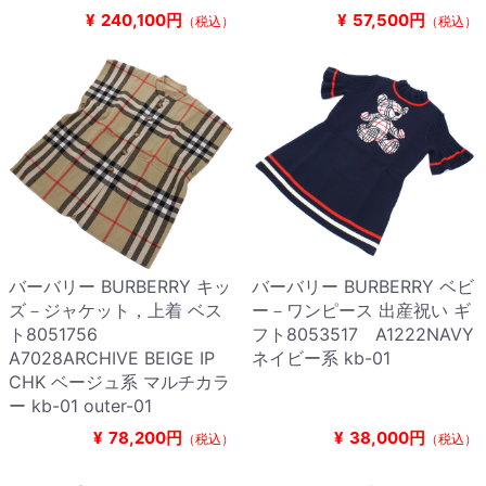
¥
240,100円
¥
57,500円
（税込）
（税込）
バーバリー BURBERRY キッ
バーバリー BURBERRY ベビ
ズ－ジャケット，上着 ベス
ー－ワンピース 出産祝い ギ
ト8051756
フト8053517 A1222NAVY
A7028ARCHIVE BEIGE IP
ネイビー系 kb-01
CHK ベージュ系 マルチカラ
ー kb-01 outer-01
¥
78,200円
¥
38,000円
（税込）
（税込）