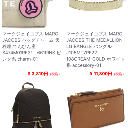
マークジェイコブス MARC
マークジェイコブス MARC
JACOBS バッグチャーム 天
JACOBS THE MEDALLION
秤座 てんびん座
LG BANGLE バングル
S474M01RE21 661PINK ピ
J105MT7PF22
ンク系 charm-01
108CREAM-GOLD ホワイト
系 accessory-01
¥
3,810円
¥
11,300円
（税込）
（税込）