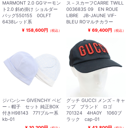
MARMONT 2.0 GGマーモン
ス－スカーフCARRE TWILL
ト2.0 斜め掛け ショルダー
003683S 09 EN ROUE
バッグ550155 0OLFT
LIBRE JB-JAUNE VIF-
6438レッド系
BLEU ROマルチカラー
¥
158,600円
¥
69,400円
（税込）
（税込）
ジバンシー GIVENCHY ベビ
グッチ GUCCI メンズ－キャ
ー－帽子 セット 純正BOX
ップ ブランド ロゴ
付きH98143 771ブルー系
701324 4HA0Y 1060ブ
kb-01
ラック cap-01
¥
10,200円
¥
43,800円
（税込）
（税込）