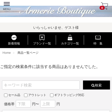
Menu
0
MENU
いらっしゃいませ、ゲスト様
新着情報
ブランド一覧
カテゴリ一覧
特 集
Home
商品一覧ページ
ご指定の検索条件に該当する商品はありませんでした。
検索
セール品
アウトレット
ギフトラッピング対応
価格帯
円〜
円