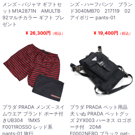
メンズ－パジャマ ギフトセ
ンズ－ハーフパンツ ブラン
ットM1A2871N AMULTB
ド3040MB70 217119 02
92マルチカラー ギフト プレ
アイボリー pants-01
ゼント
¥
26,300円
¥
19,400円
（税込）
（税込）
プラダ PRADA メンズ－スイ
プラダ PRADA ペット用品
ムウエア ブランド ポーチ付
犬 いぬ PRADA ペットグッ
きUB304 1MX5
ズ 2YX003 ハーネス ロゴポ
F0011ROSSO レッド系
ーチ付 2DMI
pants-01 旅行
F0002NERO ブラック pet-