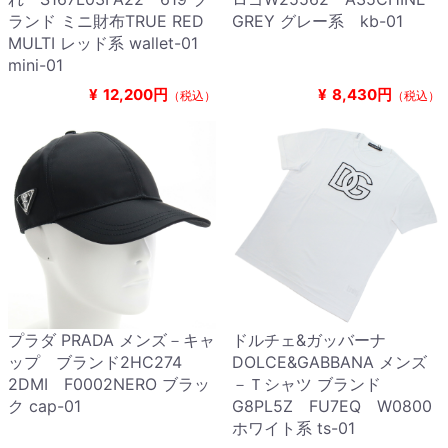
ランド ミニ財布TRUE RED
GREY グレー系 kb-01
MULTI レッド系 wallet-01
mini-01
¥
12,200円
¥
8,430円
（税込）
（税込）
プラダ PRADA メンズ－キャ
ドルチェ&ガッバーナ
ップ ブランド2HC274
DOLCE&GABBANA メンズ
2DMI F0002NERO ブラッ
－Ｔシャツ ブランド
ク cap-01
G8PL5Z FU7EQ W0800
ホワイト系 ts-01