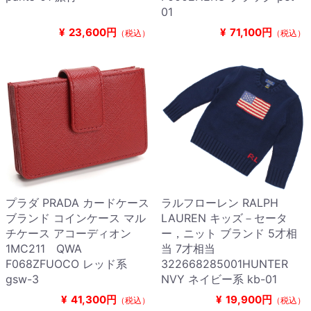
01
¥
23,600円
¥
71,100円
（税込）
（税込）
プラダ PRADA カードケース
ラルフローレン RALPH
ブランド コインケース マル
LAUREN キッズ－セータ
チケース アコーディオン
ー，ニット ブランド 5才相
1MC211 QWA
当 7才相当
F068ZFUOCO レッド系
322668285001HUNTER
gsw-3
NVY ネイビー系 kb-01
¥
41,300円
¥
19,900円
（税込）
（税込）