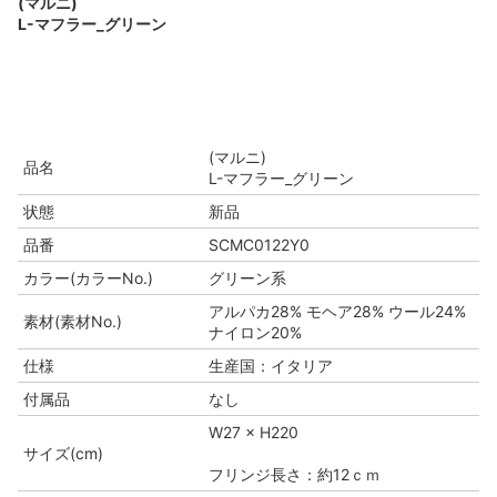
(マルニ)
L-マフラー_グリーン
(マルニ)
品名
L-マフラー_グリーン
状態
新品
品番
SCMC0122Y0
カラー(カラーNo.)
グリーン系
アルパカ28% モヘア28% ウール24%
素材(素材No.)
ナイロン20%
仕様
生産国：イタリア
付属品
なし
W27 × H220
サイズ(cm)
フリンジ長さ：約12ｃｍ