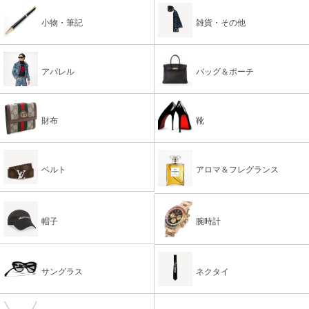
小物・筆記
雑貨・その他
アパレル
バッグ＆ポーチ
財布
靴
ベルト
アロマ＆フレグランス
帽子
腕時計
サングラス
ネクタイ