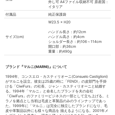
外し可 A4ファイル収納不可 原産国：
イタリア
付属品
純正保護袋
W23.5 × H20
ハンドル長さ：約12cm
サイズ(cm)
ハンドル高さ：約4cm
ショルダー長さ：約106～114cm
開口部：約36cm
重量：約490g
ブランド『マルニ(MARNI)』について
1994年、コンスエロ・カスティリオーニ(Consuelo Castiglioni)
がマルニを設立。彼女は25歳の時に「FENDI」の皮部門を手掛
ける「CiwiFurs」の社長、ジャン・カスティリオーニと結婚す
る。1994年「マルニ」と命名したブランドを夫の会社
「CiwiFurs」のファミリービジネスの一部として立ち上げる。ミ
ラノを拠点とし当初は毛皮と革製品のみのラインナップであっ
た。1999年に「マルニ」は完全に独立したブランドになり、毛
皮や革製品以外にも様々な商品を 揃えるようになる。2001年メ