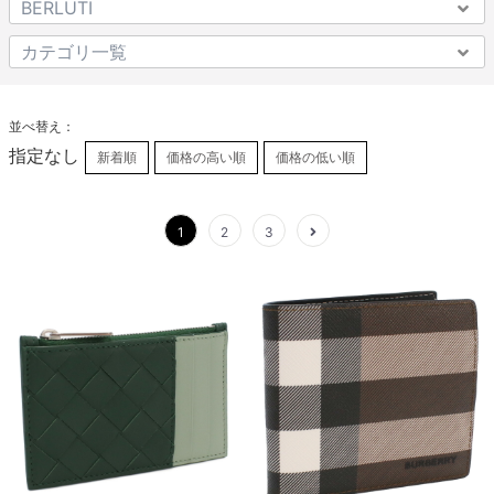
並べ替え：
指定なし
新着順
価格の高い順
価格の低い順
1
2
3