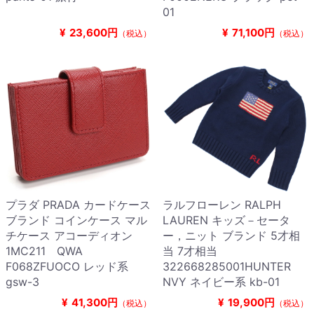
01
¥
23,600円
¥
71,100円
（税込）
（税込）
プラダ PRADA カードケース
ラルフローレン RALPH
ブランド コインケース マル
LAUREN キッズ－セータ
チケース アコーディオン
ー，ニット ブランド 5才相
1MC211 QWA
当 7才相当
F068ZFUOCO レッド系
322668285001HUNTER
gsw-3
NVY ネイビー系 kb-01
¥
41,300円
¥
19,900円
（税込）
（税込）