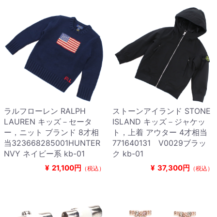
ラルフローレン RALPH
ストーンアイランド STONE
LAUREN キッズ－セータ
ISLAND キッズ－ジャケッ
ー，ニット ブランド 8才相
ト，上着 アウター 4才相当
当323668285001HUNTER
771640131 V0029ブラッ
NVY ネイビー系 kb-01
ク kb-01
¥
21,100円
¥
37,300円
（税込）
（税込）