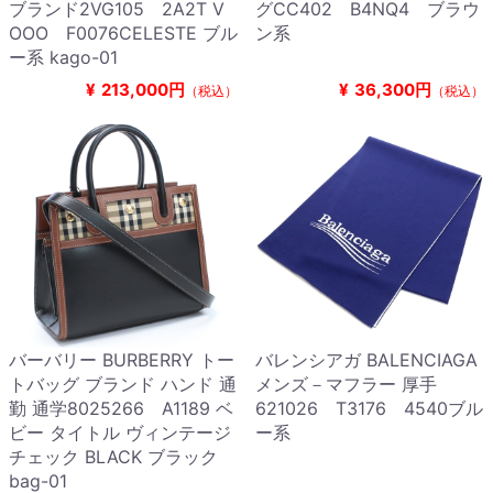
ブランド2VG105 2A2T V
グCC402 B4NQ4 ブラウ
OOO F0076CELESTE ブル
ン系
ー系 kago-01
¥
213,000円
¥
36,300円
（税込）
（税込）
バーバリー BURBERRY トー
バレンシアガ BALENCIAGA
トバッグ ブランド ハンド 通
メンズ－マフラー 厚手
勤 通学8025266 A1189 ベ
621026 T3176 4540ブル
ビー タイトル ヴィンテージ
ー系
チェック BLACK ブラック
bag-01