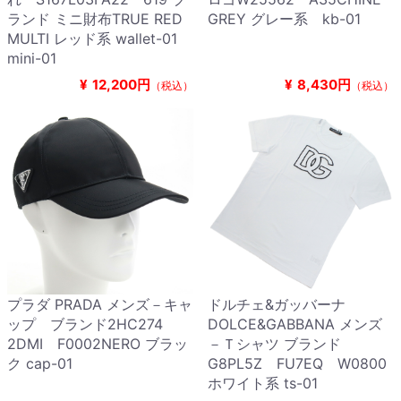
ランド ミニ財布TRUE RED
GREY グレー系 kb-01
MULTI レッド系 wallet-01
mini-01
¥
12,200円
¥
8,430円
（税込）
（税込）
プラダ PRADA メンズ－キャ
ドルチェ&ガッバーナ
ップ ブランド2HC274
DOLCE&GABBANA メンズ
2DMI F0002NERO ブラッ
－Ｔシャツ ブランド
ク cap-01
G8PL5Z FU7EQ W0800
ホワイト系 ts-01