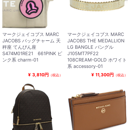
マークジェイコブス MARC
マークジェイコブス MARC
JACOBS バッグチャーム 天
JACOBS THE MEDALLION
秤座 てんびん座
LG BANGLE バングル
S474M01RE21 661PINK ピ
J105MT7PF22
ンク系 charm-01
108CREAM-GOLD ホワイト
系 accessory-01
¥
3,810円
¥
11,300円
（税込）
（税込）