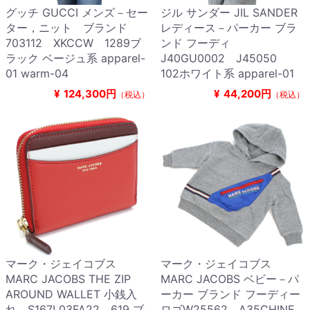
グッチ GUCCI メンズ－セー
ジル サンダー JIL SANDER
ター，ニット ブランド
レディース－パーカー ブラ
703112 XKCCW 1289ブ
ンド フーディ
ラック ベージュ系 apparel-
J40GU0002 J45050
01 warm-04
102ホワイト系 apparel-01
¥
124,300円
¥
44,200円
（税込）
（税込）
マーク・ジェイコブス
マーク・ジェイコブス
MARC JACOBS THE ZIP
MARC JACOBS ベビー－パ
AROUND WALLET 小銭入
ーカー ブランド フーディー
れ S167L03FA22 619 ブ
ロゴW25562 A35CHINE