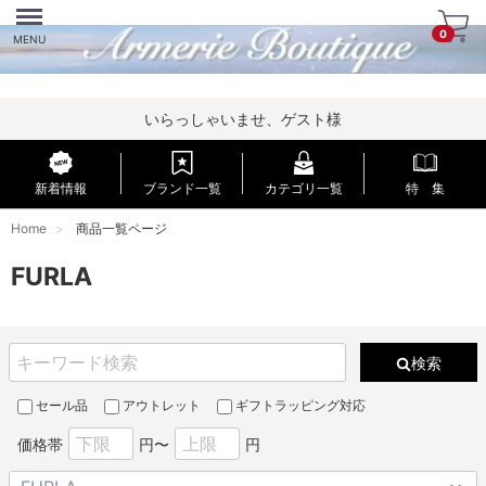
Menu
0
MENU
いらっしゃいませ、ゲスト様
新着情報
ブランド一覧
カテゴリ一覧
特 集
Home
商品一覧ページ
FURLA
検索
セール品
アウトレット
ギフトラッピング対応
価格帯
円〜
円