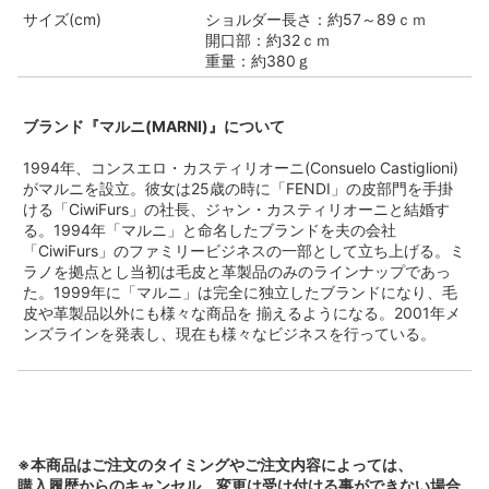
サイズ(cm)
ショルダー長さ：約57～89ｃｍ
開口部：約32ｃｍ
重量：約380ｇ
ブランド『マルニ(MARNI)』について
1994年、コンスエロ・カスティリオーニ(Consuelo Castiglioni)
がマルニを設立。彼女は25歳の時に「FENDI」の皮部門を手掛
ける「CiwiFurs」の社長、ジャン・カスティリオーニと結婚す
る。1994年「マルニ」と命名したブランドを夫の会社
「CiwiFurs」のファミリービジネスの一部として立ち上げる。ミ
ラノを拠点とし当初は毛皮と革製品のみのラインナップであっ
た。1999年に「マルニ」は完全に独立したブランドになり、毛
皮や革製品以外にも様々な商品を 揃えるようになる。2001年メ
ンズラインを発表し、現在も様々なビジネスを行っている。
※本商品はご注文のタイミングやご注文内容によっては、
購入履歴からのキャンセル、変更は受け付ける事ができない場合