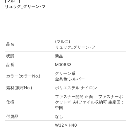
(マルニ)
リュック_グリーン-フ
(マルニ)
品名
リュック_グリーン-フ
状態
新品
品番
M00633
グリーン系
カラー(カラーNo.)
金具色:シルバー
素材(素材No.)
ポリエステル ナイロン
ファスナー開閉 正面： ファスナーポ
仕様
ケット×1 A4ファイル収納可 生産国：
中国
付属品
なし
W32 × H40