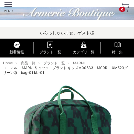
Menu
0
MENU
いらっしゃいませ、ゲスト様
新着情報
ブランド一覧
カテゴリ一覧
特 集
Home
商品一覧
ブランド一覧
MARNI
マルニ MARNI リュック ブランド キッズM00633 M00RI 0M523グ
リーン系 bag-01 kb-01