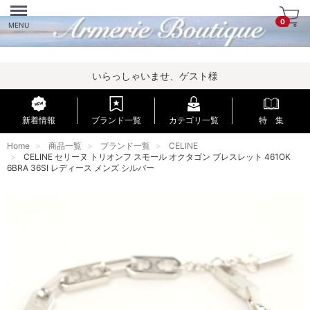
Menu
0
MENU
いらっしゃいませ、ゲスト様
新着情報
ブランド一覧
カテゴリ一覧
特 集
Home
商品一覧
ブランド一覧
CELINE
CELINE セリーヌ トリオンフ スモール オクタゴン ブレスレット 461OK
6BRA 36SI レディース メンズ シルバー