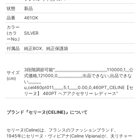
状態
新品
品番
461OK
カラー
(カラ
SILVER
ーNo.)
付属品
純正BOX、純正保護袋
3段階調節可能",,,,,,,,,,,,,,,,,,,,,,,,,,,,,,,,,,,,,,,,,,110000,1,,,公
サイズ
式価格,121000,0,,,,,,,,,,,,,,,,,,,,出品できない,出品できな
(cm)
い,,,,,,,,,,
u,cel460pt011,,,,,,,,5,1,,,,,,,0.00,0,460PT,,CELINE【セ
リーヌ】 460PT ヘアアクセサリー レディース"
ブランド『セリーヌ(CELINE)』について
セリーヌ(Celine)は、フランスのファッションブランド。
1945年にセリーヌ・ヴィピアナ(Celine Vipiana)が、夫リチャー