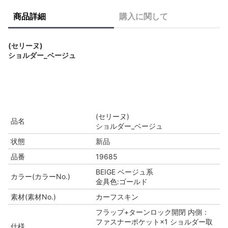
商品詳細
購入に関して
(セリーヌ)
ショルダー_ベージュ
(セリーヌ)
品名
ショルダー_ベージュ
状態
新品
品番
19685
BEIGE ベージュ系
カラー(カラーNo.)
金具色:ゴールド
素材(素材No.)
カーフスキン
フラップ+ターンロック開閉 内側：
ファスナーポケット×1 ショルダー取
仕様