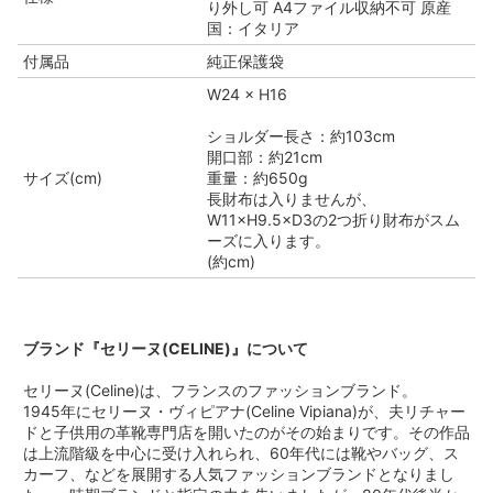
り外し可 A4ファイル収納不可 原産
国：イタリア
付属品
純正保護袋
W24 × H16
ショルダー長さ：約103cm
開口部：約21cm
サイズ(cm)
重量：約650g
長財布は入りませんが、
W11×H9.5×D3の2つ折り財布がスム
ーズに入ります。
(約cm)
ブランド『セリーヌ(CELINE)』について
セリーヌ(Celine)は、フランスのファッションブランド。
1945年にセリーヌ・ヴィピアナ(Celine Vipiana)が、夫リチャー
ドと子供用の革靴専門店を開いたのがその始まりです。その作品
は上流階級を中心に受け入れられ、60年代には靴やバッグ、ス
カーフ、などを展開する人気ファッションブランドとなりまし