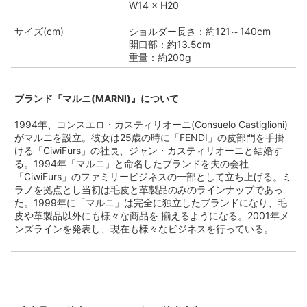
W14 × H20
サイズ(cm)
ショルダー長さ：約121～140cm
開口部：約13.5cm
重量：約200g
ブランド『マルニ(MARNI)』について
1994年、コンスエロ・カスティリオーニ(Consuelo Castiglioni)
がマルニを設立。彼女は25歳の時に「FENDI」の皮部門を手掛
ける「CiwiFurs」の社長、ジャン・カスティリオーニと結婚す
る。1994年「マルニ」と命名したブランドを夫の会社
「CiwiFurs」のファミリービジネスの一部として立ち上げる。ミ
ラノを拠点とし当初は毛皮と革製品のみのラインナップであっ
た。1999年に「マルニ」は完全に独立したブランドになり、毛
皮や革製品以外にも様々な商品を 揃えるようになる。2001年メ
ンズラインを発表し、現在も様々なビジネスを行っている。