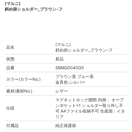
(マルニ)
斜め掛ショルダー_ブラウン-フ
(マルニ)
品名
斜め掛ショルダー_ブラウン-フ
状態
新品
品番
SBMQ0040Q0
ブラウン系 ブルー系
カラー(カラーNo.)
金具色:シルバー
素材(素材No.)
レザー
マグネットホック開閉 内側： オープ
ンポケット×1 ショルダー取り外し不
仕様
可 A4ファイル収納不可 生産国：イタ
リア
付属品
純正保護袋