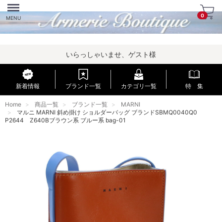
Menu
0
MENU
いらっしゃいませ、ゲスト様
新着情報
ブランド一覧
カテゴリ一覧
特 集
Home
商品一覧
ブランド一覧
MARNI
マルニ MARNI 斜め掛け ショルダーバッグ ブランドSBMQ0040Q0
P2644 Z640Bブラウン系 ブルー系 bag-01