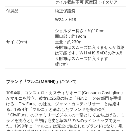
ァイル収納不可 原産国：イタリア
付属品
純正保護袋
W24 × H18
ショルダー長さ：約110cm
開口部：約19cm
サイズ(cm)
重量：約230g
長財布はスムーズに入りませんが収納
は可能です。W11×H9.5×D3の2つ折
り財布はスムーズに入ります。
(約cm)
ブランド『マルニ(MARNI)』について
1994年、コンスエロ・カスティリオーニ(Consuelo Castiglioni)
がマルニを設立。彼女は25歳の時に「FENDI」の皮部門を手掛
ける「CiwiFurs」の社長、ジャン・カスティリオーニと結婚す
る。1994年「マルニ」と命名したブランドを夫の会社
「CiwiFurs」のファミリービジネスの一部として立ち上げる。ミ
ラノを拠点とし当初は毛皮と革製品のみのラインナップであっ
た。1999年に「マルニ」は完全に独立したブランドになり、毛