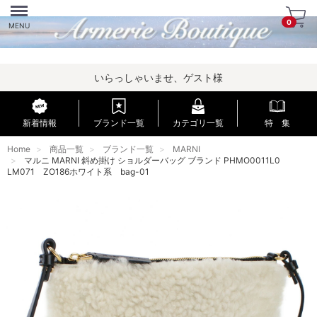
Menu
0
MENU
いらっしゃいませ、ゲスト様
新着情報
ブランド一覧
カテゴリ一覧
特 集
Home
商品一覧
ブランド一覧
MARNI
マルニ MARNI 斜め掛け ショルダーバッグ ブランド PHMO0011L0
LM071 ZO186ホワイト系 bag-01