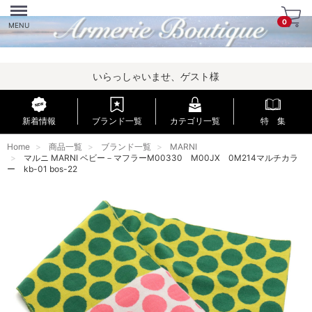
Menu
0
MENU
いらっしゃいませ、ゲスト様
新着情報
ブランド一覧
カテゴリ一覧
特 集
Home
商品一覧
ブランド一覧
MARNI
マルニ MARNI ベビー－マフラーM00330 M00JX 0M214マルチカラ
ー kb-01 bos-22