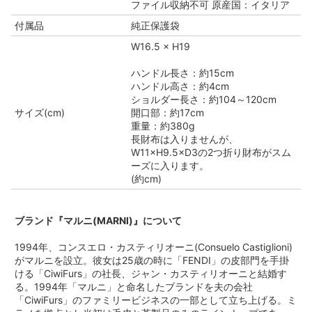
ファイル収納不可 原産国：イタリア
付属品
純正保護袋
W16.5 × H19
ハンドル長さ：約15cm
ハンドル高さ：約4cm
ショルダー長さ：約104～120cm
サイズ(cm)
開口部：約17cm
重量：約380g
長財布は入りませんが、
W11×H9.5×D3の2つ折り財布がスム
ーズに入ります。
(約cm)
ブランド『マルニ(MARNI)』について
1994年、コンスエロ・カスティリオーニ(Consuelo Castiglioni)
がマルニを設立。彼女は25歳の時に「FENDI」の皮部門を手掛
ける「CiwiFurs」の社長、ジャン・カスティリオーニと結婚す
る。1994年「マルニ」と命名したブランドを夫の会社
「CiwiFurs」のファミリービジネスの一部として立ち上げる。ミ