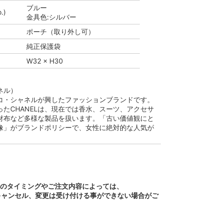
ブルー
.)
金具色:シルバー
ポーチ（取り外し可）
純正保護袋
W32 × H30
ネル）
ココ・シャネルが興したファッションブランドです。
たCHANELは、現在では香水、スーツ、アクセサ
財布など多様な製品を扱います。「古い価値観にと
像」がブランドポリシーで、女性に絶対的な人気が
文のタイミングやご注文内容によっては、
キャンセル、変更は受け付ける事ができない場合がご