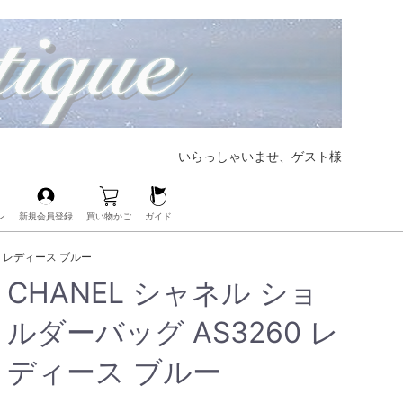
いらっしゃいませ、ゲスト様
ン
新規会員登録
買い物かご
ガイド
【大好評CHANELの人気バッグも展開中‼︎】
【ブランド界の帝王、LOUIS VUITTONも展開中‼︎】
【人気レザーアイテムも豊富にご用意‼︎】
【毎日の必需品もココなら揃う‼︎】
【ベビー・キッズアイテムもお任せ‼︎】
【人気ブランドのアイウェアも展開中‼︎】
【ブランドコスメ取扱いスタート‼︎】
【大人気のPOP Hアクセサリーが手に入るのはココだけ‼︎】
0 レディース ブルー
CHANEL シャネル ショ
ルダーバッグ AS3260 レ
ディース ブルー