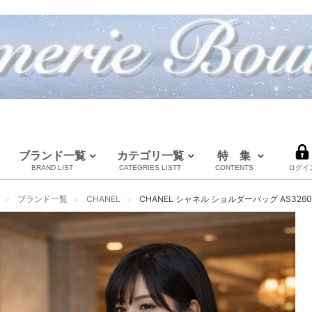
ブランド一覧
カテゴリ一覧
特 集
BRAND LIST
CATEGRIES LISTT
CONTENTS
ログイ
LOUIS VUITTON
CHANEL
HERMES
全てのブランドを見る
ブランド一覧
CHANEL
CHANEL シャネル ショルダーバッグ AS326
ルイヴィトン
シャネル
エルメス