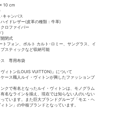
x 10 cm
)
･キャンバス
ハイドレザー(皮革の種類：牛革)
イクロファイバー
)
グ開閉式
マートフォン、ポルト カルト･ロミー、サングラス、イ
ップスティックなど収納可能
ース 専用布袋
ィトン(LOUIS VUITTON)』について
ツケース職人ルイ・ヴィトンが興したファッションブ
ランクで有名となったルイ・ヴィトンは、モノグラム
た有名なラインを揃え、現在では知らない人のいない
なっています。また巨大ブランドグループ「モエ・ヘ
ヴィトン」の中核ブランドとなっています。