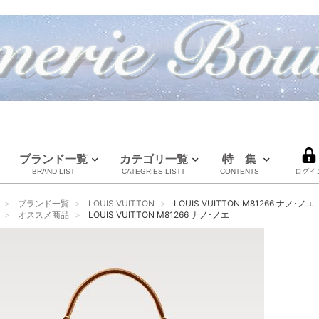
ブランド一覧
カテゴリ一覧
特 集
BRAND LIST
CATEGRIES LISTT
CONTENTS
ログイ
LOUIS VUITTON
CHANEL
HERMES
全てのブランドを見る
ブランド一覧
LOUIS VUITTON
LOUIS VUITTON M81266 ナノ･ノエ
ルイヴィトン
シャネル
エルメス
オススメ商品
LOUIS VUITTON M81266 ナノ･ノエ