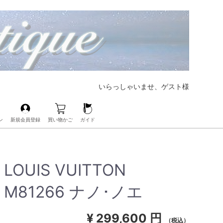
いらっしゃいませ、ゲスト様
ン
新規会員登録
買い物かご
ガイド
【大好評CHANELの人気バッグも展開中‼︎】
【ブランド界の帝王、LOUIS VUITTONも展開中‼︎】
【人気レザーアイテムも豊富にご用意‼︎】
【毎日の必需品もココなら揃う‼︎】
【ベビー・キッズアイテムもお任せ‼︎】
【人気ブランドのアイウェアも展開中‼︎】
【ブランドコスメ取扱いスタート‼︎】
【大人気のPOP Hアクセサリーが手に入るのはココだけ‼︎】
LOUIS VUITTON
M81266 ナノ･ノエ
¥
299,600 円
（税込）