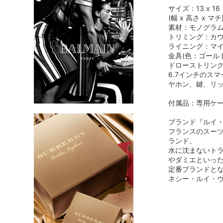
サイズ：13 x 16 
(幅 x 高さ x マチ
素材：モノグラム
トリミング：カウ
ライニング：マ
金具(色：ゴールド
ドローストリン
6.7インチのス
ヤホン、鍵、リ
付属品：専用ケ
ブランド『ルイ・ヴ
フランスのスー
ランド。
水に沈まないト
やダミエといっ
定番ブランドと
ネシー・ルイ・