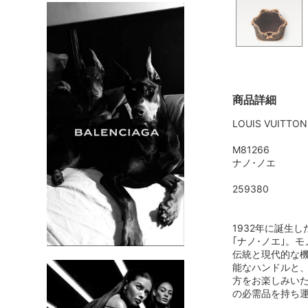
商品詳細
LOUIS VUITTO
M81266
ナノ･ノエ
259380
1932年に誕生
｢ナノ･ノエ｣。
伝統と現代的な
能なハンドルと、
方をお楽しみい
の必需品を持ち