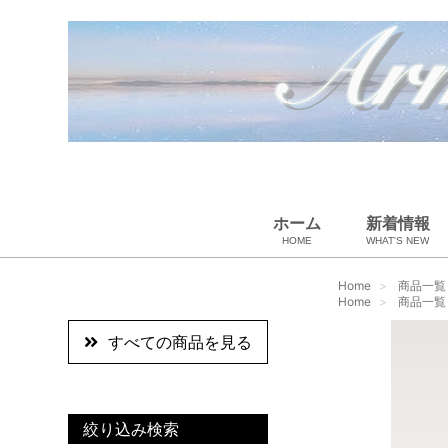
ホーム
新着情報
HOME
WHAT'S NEW
ペット用品
スカーフ・マフラー
ギフトラッピング
ベビー用品
小物・筆記
雑貨・その他
アパレル
バッグ＆ポーチ
財布
靴
ベルト
アロマ＆フレグランス
帽子
腕時計
サングラス
ネクタイ
アクセサリ
Home
商品一覧
Home
商品一覧
すべての商品を見る
絞り込み検索