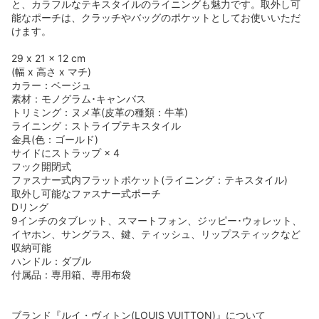
と、カラフルなテキスタイルのライニングも魅力です。取外し可
能なポーチは、クラッチやバッグのポケットとしてお使いいただ
けます。
29 x 21 x 12 cm
(幅 x 高さ x マチ)
カラー：ベージュ
素材：モノグラム･キャンバス
トリミング：ヌメ革(皮革の種類：牛革)
ライニング：ストライプテキスタイル
金具(色：ゴールド)
サイドにストラップ × 4
フック開閉式
ファスナー式内フラットポケット(ライニング：テキスタイル)
取外し可能なファスナー式ポーチ
Dリング
9インチのタブレット、スマートフォン、ジッピー･ウォレット、
イヤホン、サングラス、鍵、ティッシュ、リップスティックなど
収納可能
ハンドル：ダブル
付属品：専用箱、専用布袋
ブランド『ルイ・ヴィトン(LOUIS VUITTON)』について