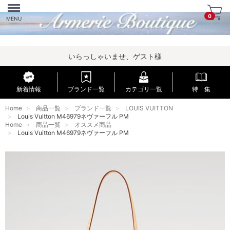
Menu
0
MENU
いらっしゃいませ、ゲスト様
新着情報
ブランド一覧
カテゴリ一覧
特 集
Home
商品一覧
ブランド一覧
LOUIS VUITTON
Louis Vuitton M46979ネヴァーフル PM
Home
商品一覧
オススメ商品
Louis Vuitton M46979ネヴァーフル PM