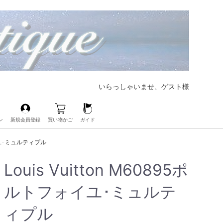
いらっしゃいませ、ゲスト様
ン
新規会員登録
買い物かご
ガイド
【大好評CHANELの人気バッグも展開中‼︎】
【ブランド界の帝王、LOUIS VUITTONも展開中‼︎】
【人気レザーアイテムも豊富にご用意‼︎】
【毎日の必需品もココなら揃う‼︎】
【ベビー・キッズアイテムもお任せ‼︎】
【人気ブランドのアイウェアも展開中‼︎】
【ブランドコスメ取扱いスタート‼︎】
【大人気のPOP Hアクセサリーが手に入るのはココだけ‼︎】
ォイユ･ミュルティプル
Louis Vuitton M60895ポ
ルトフォイユ･ミュルテ
ィプル