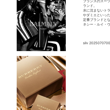
フランスのスー
ランド。
水に沈まないト
やダミエといっ
定番ブランドと
ネシー・ルイ・
silv 20250