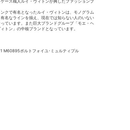
ツケース職人ルイ・ヴィトンが興したファッションブ
ランクで有名となったルイ・ヴィトンは、モノグラム
た有名なラインを揃え、現在では知らない人のいない
なっています。また巨大ブランドグループ「モエ・ヘ
ヴィトン」の中核ブランドとなっています。
707001 M60895ポルトフォイユ･ミュルティプル