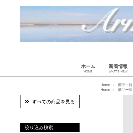
ホーム
新着情報
HOME
WHAT'S NEW
ペット用品
スカーフ・マフラー
ギフトラッピング
ベビー用品
小物・筆記
雑貨・その他
アパレル
バッグ＆ポーチ
財布
靴
ベルト
アロマ＆フレグランス
帽子
腕時計
サングラス
ネクタイ
アクセサリ
Home
商品一覧
Home
商品一覧
すべての商品を見る
絞り込み検索