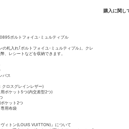
購入に関し
on M60895ポルトフォイユ･ミュルティプル
ンの札入れ｢ポルトフォイユ･ミュルティプル｣。クレ
紙幣、レシートなどを収納できます。
m
)
ンバス
：クロスグレインレザー)
用ポケット5つ(内交差型2つ)
つ
ポケット2つ
、専用布袋
ィトン(LOUIS VUITTON)』について