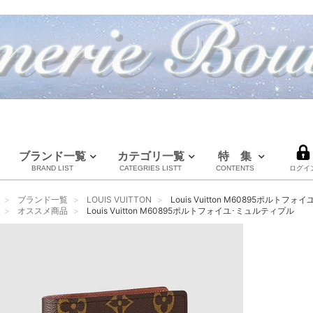
ブランド一覧
カテゴリ一覧
特 集
BRAND LIST
CATEGRIES LISTT
CONTENTS
ログイ
LOUIS VUITTON
CHANEL
HERMES
全てのブランドを見る
ブランド一覧
LOUIS VUITTON
Louis Vuitton M60895ポルトフ
ルイヴィトン
シャネル
エルメス
オススメ商品
Louis Vuitton M60895ポルトフォイユ･ミュルティプル