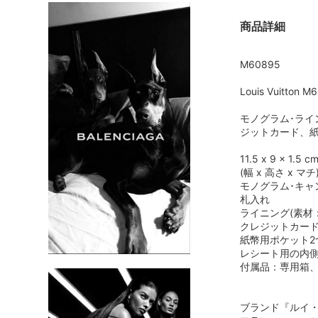
商品詳細
M60895
Louis Vuitt
モノグラム･ライ
ジットカード、
11.5 x 9 x 1.5 c
(幅 x 高さ x マチ
モノグラム･キャ
札入れ
ライニング(素材
クレジットカード
紙幣用ポケット2
レシート用の内側
付属品：専用箱
ブランド『ルイ・ヴ