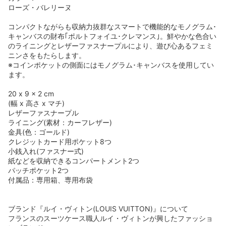
ローズ・バレリーヌ
コンパクトながらも収納力抜群なスマートで機能的なモノグラム･
キャンバスの財布｢ポルトフォイユ･クレマンス｣。鮮やかな色合い
のライニングとレザーファスナープルにより、遊び心あるフェミ
ニンさをもたらします。
※コインポケットの側面にはモノグラム･キャンバスを使用してい
ます。
20 x 9 x 2 cm
(幅 x 高さ x マチ)
レザーファスナープル
ライニング(素材：カーフレザー)
金具(色：ゴールド)
クレジットカード用ポケット8つ
小銭入れ(ファスナー式)
紙などを収納できるコンパートメント2つ
パッチポケット2つ
付属品：専用箱、専用布袋
ブランド『ルイ・ヴィトン(LOUIS VUITTON)』について
フランスのスーツケース職人ルイ・ヴィトンが興したファッショ